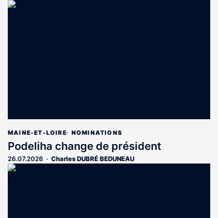
article
est
réservé
aux
abonnés
MAINE-ET-LOIRE
NOMINATIONS
Podeliha change de président
26.07.2026
Charles DUBRÉ BEDUNEAU