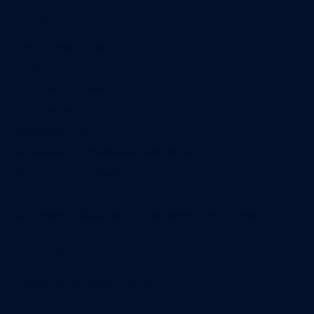
A propos
Qui sommes-nous
Contact
Annonces légales
Abonnement
Nos magazines
Ventes aux enchères & opportunités
Nous trouver en kiosques
Recrutement
Charte sur l’utilisation de l’intelligence artificielle
Legal Medias
Échos Judiciaires Girondins
7 Jours