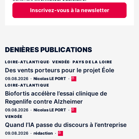
Inscrivez-vous à la newsletter
DENIÈRES PUBLICATIONS
LOIRE-ATLANTIQUE
VENDÉE
PAYS DE LA LOIRE
Des vents porteurs pour le projet Éole
09.08.2026
Nicolas LE PORT
Cet
article
LOIRE-ATLANTIQUE
est
Biofortis accélère l’essai clinique de
réservé
Regenlife contre Alzheimer
aux
abonnés
09.08.2026
Nicolas LE PORT
Cet
article
VENDÉE
est
Quand l’IA passe du discours à l’entreprise
réservé
09.08.2026
rédaction
Cet
aux