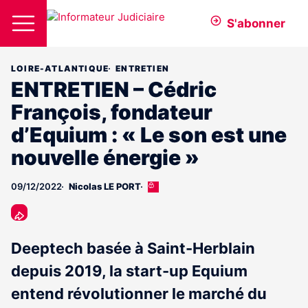
S'abonner
LOIRE-ATLANTIQUE
ENTRETIEN
ENTRETIEN – Cédric
François, fondateur
d’Equium : « Le son est une
nouvelle énergie »
09/12/2022
Nicolas LE PORT
Cet
article
est
réservé
aux
Deeptech basée à Saint-Herblain
abonnés
depuis 2019, la start-up Equium
entend révolutionner le marché du