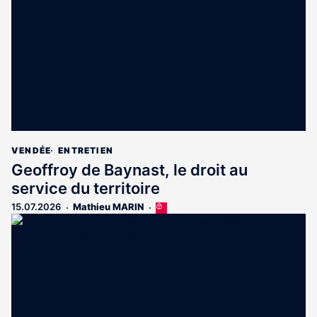
aux
abonnés
VENDÉE
ENTRETIEN
Geoffroy de Baynast, le droit au
service du territoire
15.07.2026
Mathieu MARIN
Cet
article
est
réservé
aux
abonnés