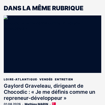
DANS LA MÊME RUBRIQUE
LOIRE-ATLANTIQUE
VENDÉE
ENTRETIEN
Gaylord Graveleau, dirigeant de
Chocodic : « Je me définis comme un
repreneur-développeur »
01.08.2026
Mathieu MARIN
Cet