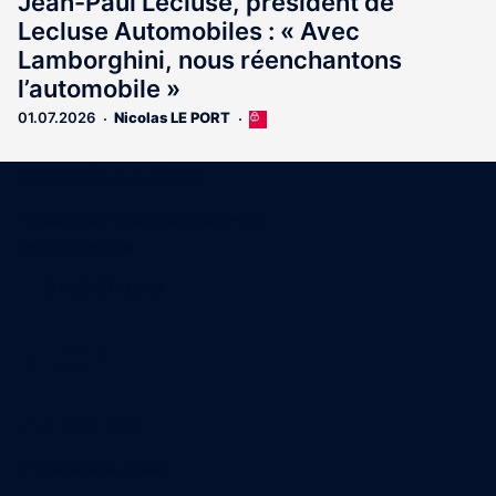
Jean-Paul Lecluse, président de
Lecluse Automobiles : « Avec
Lamborghini, nous réenchantons
l’automobile »
01.07.2026
Nicolas LE PORT
Cet
article
est
Coordonnées
réservé
aux
15 Boulevard Gabriel Guist'Hau
abonnés
44000 Nantes
02 40 47 00 28
A propos
Qui sommes-nous