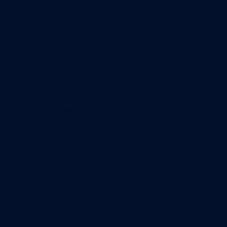
Contact
Annonces légales
Abonnement
Nos magazines
Ventes aux enchères & opportunités
Nous trouver en kiosques
Recrutement
Charte sur l’utilisation de l’intelligence artificielle
Legal Medias
Échos Judiciaires Girondins
7 Jours
Les Annonces Landaises
La Vie Economique