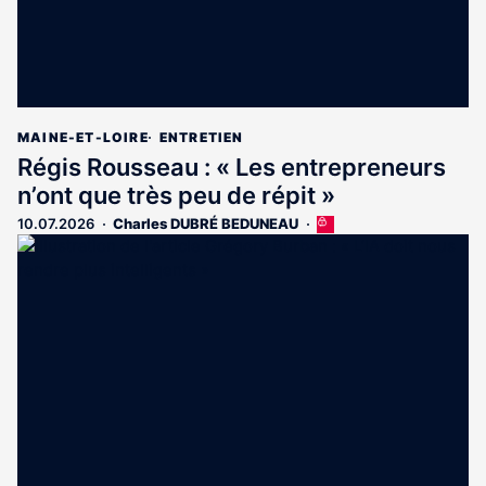
MAINE-ET-LOIRE
ENTRETIEN
Régis Rousseau : « Les entrepreneurs
n’ont que très peu de répit »
10.07.2026
Charles DUBRÉ BEDUNEAU
Cet
article
est
réservé
aux
abonnés