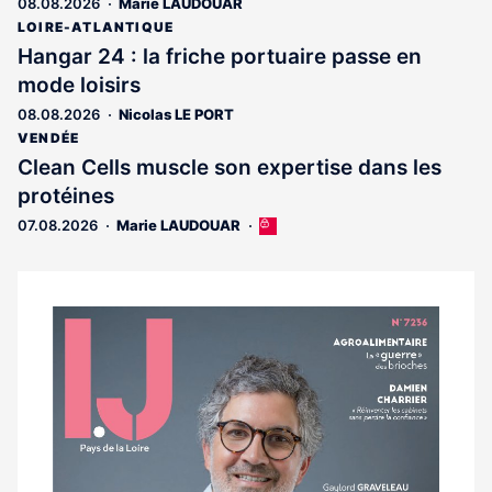
08.08.2026
Marie LAUDOUAR
LOIRE-ATLANTIQUE
Hangar 24 : la friche portuaire passe en
mode loisirs
08.08.2026
Nicolas LE PORT
VENDÉE
Clean Cells muscle son expertise dans les
protéines
07.08.2026
Marie LAUDOUAR
Cet
article
est
réservé
aux
Notre
abonnés
dernier
magazine