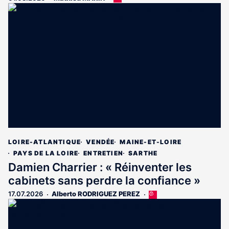
article
est
réservé
aux
abonnés
LOIRE-ATLANTIQUE
VENDÉE
MAINE-ET-LOIRE
PAYS DE LA LOIRE
ENTRETIEN
SARTHE
Damien Charrier : « Réinventer les
cabinets sans perdre la confiance »
17.07.2026
Alberto RODRIGUEZ PEREZ
Cet
article
est
réservé