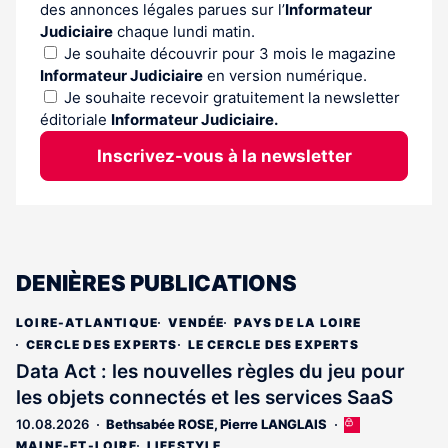
des annonces légales parues sur l’
Informateur
Judiciaire
chaque lundi matin.
Je souhaite découvrir pour 3 mois le magazine
Informateur Judiciaire
en version numérique.
Je souhaite recevoir gratuitement la newsletter
éditoriale
Informateur Judiciaire.
Inscrivez-vous à la newsletter
DENIÈRES PUBLICATIONS
LOIRE-ATLANTIQUE
VENDÉE
PAYS DE LA LOIRE
CERCLE DES EXPERTS
LE CERCLE DES EXPERTS
Data Act : les nouvelles règles du jeu pour
les objets connectés et les services SaaS
10.08.2026
Bethsabée ROSE
,
Pierre LANGLAIS
Cet
article
MAINE-ET-LOIRE
LIFESTYLE