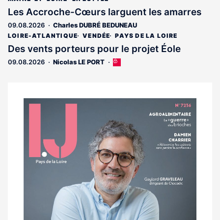
est
Les Accroche-Cœurs larguent les amarres
réservé
09.08.2026
Charles DUBRÉ BEDUNEAU
aux
abonnés
LOIRE-ATLANTIQUE
VENDÉE
PAYS DE LA LOIRE
Des vents porteurs pour le projet Éole
09.08.2026
Nicolas LE PORT
Cet
article
est
réservé
aux
Notre
abonnés
dernier
magazine