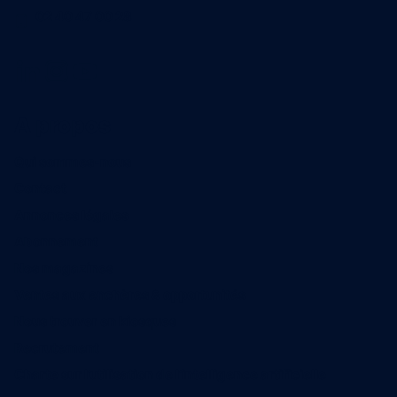
02 40 47 00 28
A propos
Qui sommes-nous
Contact
Annonces légales
Abonnement
Nos magazines
Ventes aux enchères & opportunités
Nous trouver en kiosques
Recrutement
Charte sur l’utilisation de l’intelligence artificielle