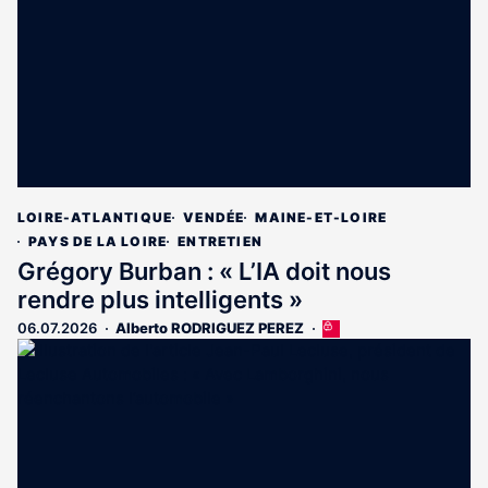
abonnés
LOIRE-ATLANTIQUE
VENDÉE
MAINE-ET-LOIRE
PAYS DE LA LOIRE
ENTRETIEN
Grégory Burban : « L’IA doit nous
rendre plus intelligents »
06.07.2026
Alberto RODRIGUEZ PEREZ
Cet
article
est
réservé
aux
abonnés