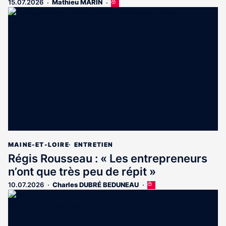
15.07.2026
Mathieu MARIN
Cet
article
est
réservé
aux
abonnés
MAINE-ET-LOIRE
ENTRETIEN
Régis Rousseau : « Les entrepreneurs
n’ont que très peu de répit »
10.07.2026
Charles DUBRÉ BEDUNEAU
Cet
article
est
réservé
aux