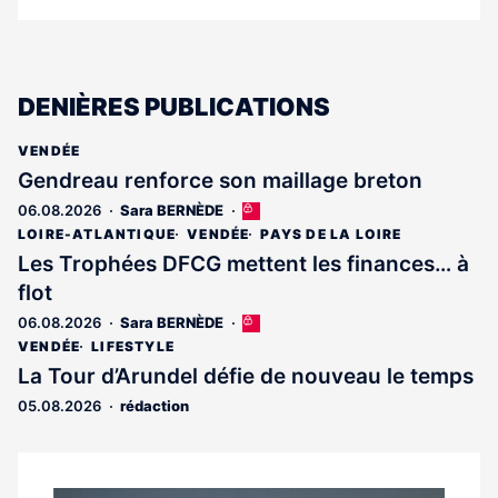
DENIÈRES PUBLICATIONS
VENDÉE
Gendreau renforce son maillage breton
06.08.2026
Sara BERNÈDE
Cet
article
LOIRE-ATLANTIQUE
VENDÉE
PAYS DE LA LOIRE
est
Les Trophées DFCG mettent les finances… à
réservé
flot
aux
abonnés
06.08.2026
Sara BERNÈDE
Cet
article
VENDÉE
LIFESTYLE
est
La Tour d’Arundel défie de nouveau le temps
réservé
05.08.2026
rédaction
aux
abonnés