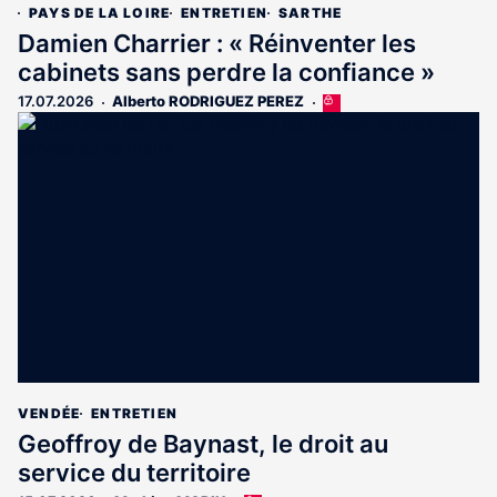
PAYS DE LA LOIRE
ENTRETIEN
SARTHE
Damien Charrier : « Réinventer les
cabinets sans perdre la confiance »
17.07.2026
Alberto RODRIGUEZ PEREZ
Cet
article
est
réservé
aux
abonnés
VENDÉE
ENTRETIEN
Geoffroy de Baynast, le droit au
service du territoire