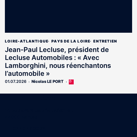
LOIRE-ATLANTIQUE
PAYS DE LA LOIRE
ENTRETIEN
Jean-Paul Lecluse, président de
Lecluse Automobiles : « Avec
Lamborghini, nous réenchantons
l’automobile »
01.07.2026
Nicolas LE PORT
Cet
article
est
Coordonnées
réservé
aux
15 Boulevard Gabriel Guist'Hau
abonnés
44000 Nantes
02 40 47 00 28