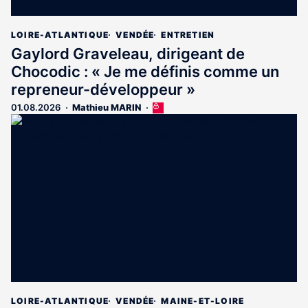
LOIRE-ATLANTIQUE
VENDÉE
ENTRETIEN
Gaylord Graveleau, dirigeant de
Chocodic : « Je me définis comme un
repreneur-développeur »
01.08.2026
Mathieu MARIN
Cet
article
est
réservé
aux
abonnés
LOIRE-ATLANTIQUE
VENDÉE
MAINE-ET-LOIRE