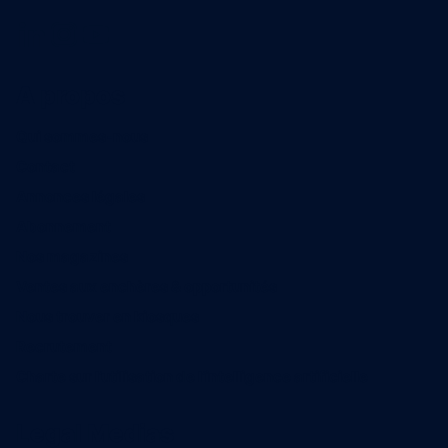
A propos
Qui sommes-nous
Contact
Annonces légales
Abonnement
Nos magazines
Ventes aux enchères & opportunités
Nous trouver en kiosques
Recrutement
Charte sur l’utilisation de l’intelligence artificielle
Legal Medias