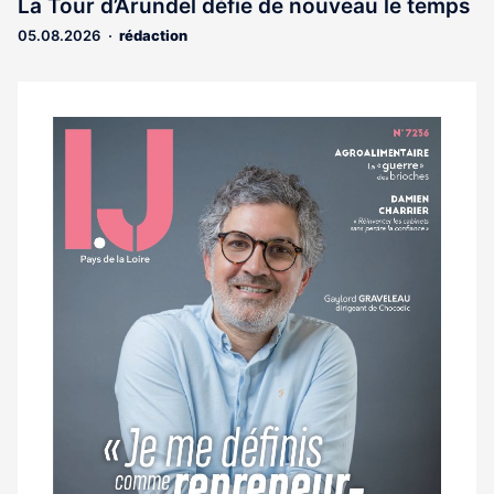
La Tour d’Arundel défie de nouveau le temps
réservé
05.08.2026
rédaction
aux
abonnés
Notre
dernier
magazine