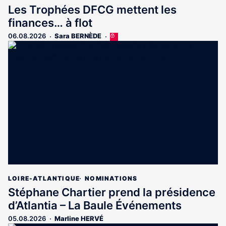
Les Trophées DFCG mettent les
finances… à flot
06.08.2026
Sara BERNÈDE
Cet
article
est
réservé
aux
abonnés
LOIRE-ATLANTIQUE
NOMINATIONS
Stéphane Chartier prend la présidence
d’Atlantia – La Baule Événements
05.08.2026
Marline HERVÉ