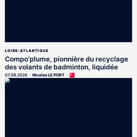
LOIRE-ATLANTIQUE
Compo’plume, pionnière du recyclage
des volants de badminton, liquidée
07.08.2026
Nicolas LE PORT
Cet
article
est
réservé
aux
abonnés