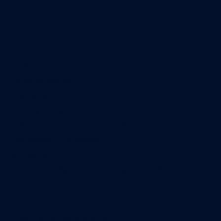
A propos
Qui sommes-nous
Contact
Annonces légales
Abonnement
Nos magazines
Ventes aux enchères & opportunités
Nous trouver en kiosques
Recrutement
Charte sur l’utilisation de l’intelligence artificielle
Legal Medias
Échos Judiciaires Girondins