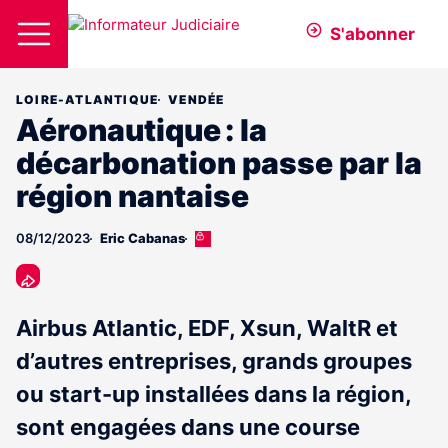
S'abonner
LOIRE-ATLANTIQUE
VENDÉE
Aéronautique : la
décarbonation passe par la
région nantaise
08/12/2023
Eric Cabanas
Cet
article
est
réservé
aux
Airbus Atlantic, EDF, Xsun, WaltR et
abonnés
d’autres entreprises, grands groupes
ou start-up installées dans la région,
sont engagées dans une course