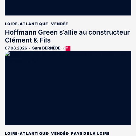
LOIRE-ATLANTIQUE
VENDÉE
Hoffmann Green s’allie au constructeur
Clément & Fils
07.08.2026
Sara BERNÈDE
Cet
article
est
réservé
aux
abonnés
LOIRE-ATLANTIQUE
VENDÉE
PAYS DE LA LOIRE