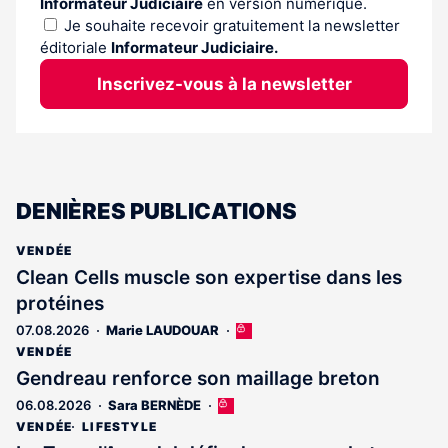
Informateur Judiciaire
en version numérique.
Je souhaite recevoir gratuitement la newsletter
éditoriale
Informateur Judiciaire.
Inscrivez-vous à la newsletter
DENIÈRES PUBLICATIONS
VENDÉE
Clean Cells muscle son expertise dans les
protéines
07.08.2026
Marie LAUDOUAR
Cet
article
VENDÉE
est
Gendreau renforce son maillage breton
réservé
06.08.2026
Sara BERNÈDE
Cet
aux
article
abonnés
VENDÉE
LIFESTYLE
est