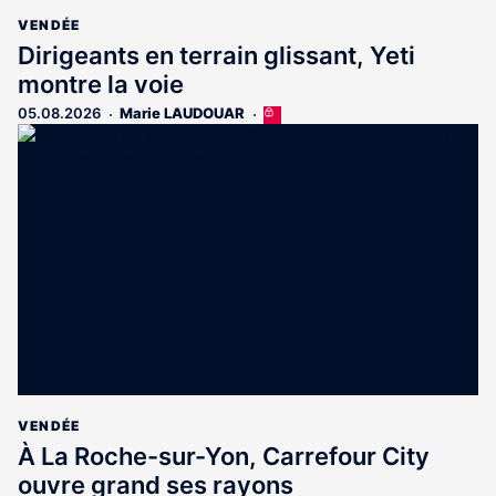
VENDÉE
Dirigeants en terrain glissant, Yeti
montre la voie
05.08.2026
Marie LAUDOUAR
Cet
article
est
réservé
aux
abonnés
VENDÉE
À La Roche-sur-Yon, Carrefour City
ouvre grand ses rayons