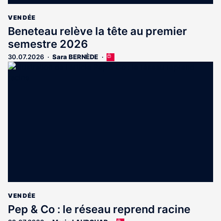
VENDÉE
Beneteau relève la tête au premier
semestre 2026
30.07.2026
Sara BERNÈDE
Cet
article
est
réservé
aux
abonnés
VENDÉE
Pep & Co : le réseau reprend racine