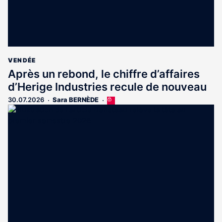
VENDÉE
Après un rebond, le chiffre d’affaires
d’Herige Industries recule de nouveau
30.07.2026
Sara BERNÈDE
Cet
article
est
réservé
aux
abonnés