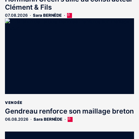
Clément & Fils
07.08.2026
Sara BERNÈDE
Cet
article
est
réservé
aux
abonnés
VENDÉE
Gendreau renforce son maillage breton
06.08.2026
Sara BERNÈDE
Cet
article
est
réservé