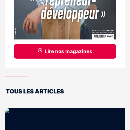
Lire nos magazines
Dernières
TOUS LES ARTICLES
actus