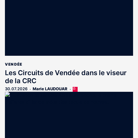
VENDÉE
Les Circuits de Vendée dans le viseur
de la CRC
30.07.2026
Marie LAUDOUAR
Cet
article
est
réservé
aux
abonnés