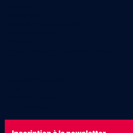
Abonnement
Nos magazines
Ventes aux enchères & opportunités
Nous trouver en kiosques
Recrutement
Charte sur l’utilisation de l’intelligence artificielle
Legal Medias
Échos Judiciaires Girondins
7 Jours
Les Annonces Landaises
La Vie Economique