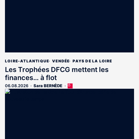
LOIRE-ATLANTIQUE
VENDÉE
PAYS DE LA LOIRE
Les Trophées DFCG mettent les
finances… à flot
06.08.2026
Sara BERNÈDE
Cet
article
est
réservé
aux
abonnés