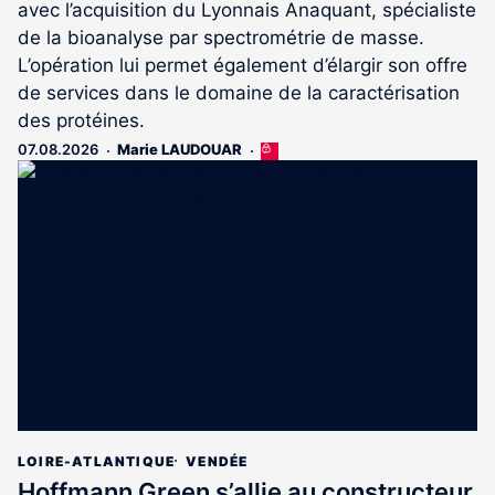
avec l’acquisition du Lyonnais Anaquant, spécialiste
de la bioanalyse par spectrométrie de masse.
L’opération lui permet également d’élargir son offre
de services dans le domaine de la caractérisation
des protéines.
07.08.2026
Marie LAUDOUAR
Cet
article
est
réservé
aux
abonnés
LOIRE-ATLANTIQUE
VENDÉE
Hoffmann Green s’allie au constructeur