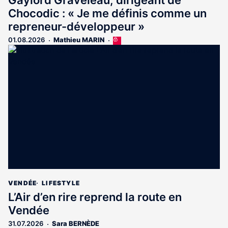
Gaylord Graveleau, dirigeant de
Chocodic : « Je me définis comme un
repreneur-développeur »
01.08.2026
Mathieu MARIN
Cet
article
est
réservé
aux
abonnés
VENDÉE
LIFESTYLE
L’Air d’en rire reprend la route en
Vendée
31.07.2026
Sara BERNÈDE