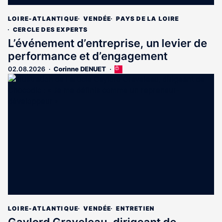
LOIRE-ATLANTIQUE
VENDÉE
PAYS DE LA LOIRE
CERCLE DES EXPERTS
L’événement d’entreprise, un levier de
performance et d’engagement
02.08.2026
Corinne DENUET
Cet
article
est
réservé
aux
abonnés
LOIRE-ATLANTIQUE
VENDÉE
ENTRETIEN