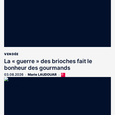
VENDÉE
La « guerre » des brioches fait le
bonheur des gourmands
03.08.2026
Marie LAUDOUAR
Cet
article
est
réservé
aux
abonnés