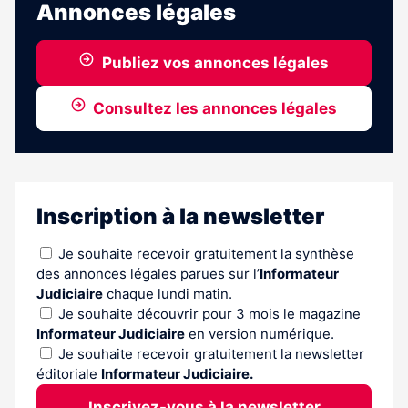
Annonces légales
aux
abonnés
Publiez vos annonces légales
Consultez les annonces légales
Inscription à la newsletter
Je souhaite recevoir gratuitement la synthèse
des annonces légales parues sur l’
Informateur
Judiciaire
chaque lundi matin.
Je souhaite découvrir pour 3 mois le magazine
Informateur Judiciaire
en version numérique.
Je souhaite recevoir gratuitement la newsletter
éditoriale
Informateur Judiciaire.
Inscrivez-vous à la newsletter