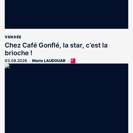
VENDÉE
Chez Café Gonflé, la star, c’est la
brioche !
03.08.2026
Marie LAUDOUAR
Cet
article
est
réservé
aux
abonnés