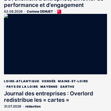
performance et d’engagement
02.08.2026
Corinne DENUET
Cet
article
est
réservé
aux
abonnés
LOIRE-ATLANTIQUE
VENDÉE
MAINE-ET-LOIRE
PAYS DE LA LOIRE
MAYENNE
SARTHE
Journal des entreprises : Overlord
redistribue les « cartes »
31.07.2026
rédaction