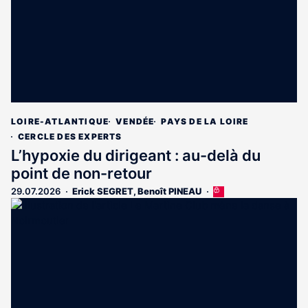
LOIRE-ATLANTIQUE
VENDÉE
PAYS DE LA LOIRE
CERCLE DES EXPERTS
L’hypoxie du dirigeant : au-delà du
point de non-retour
29.07.2026
Erick SEGRET
,
Benoît PINEAU
Cet
article
est
réservé
aux
abonnés