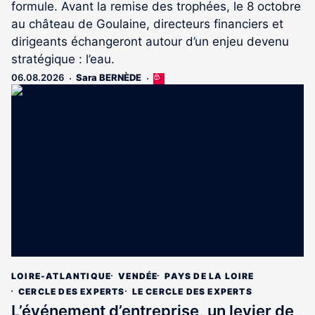
formule. Avant la remise des trophées, le 8 octobre
au château de Goulaine, directeurs financiers et
dirigeants échangeront autour d’un enjeu devenu
stratégique : l’eau.
06.08.2026
Sara BERNÈDE
Cet
article
est
réservé
aux
abonnés
LOIRE-ATLANTIQUE
VENDÉE
PAYS DE LA LOIRE
CERCLE DES EXPERTS
LE CERCLE DES EXPERTS
L’événement d’entreprise, un levier de