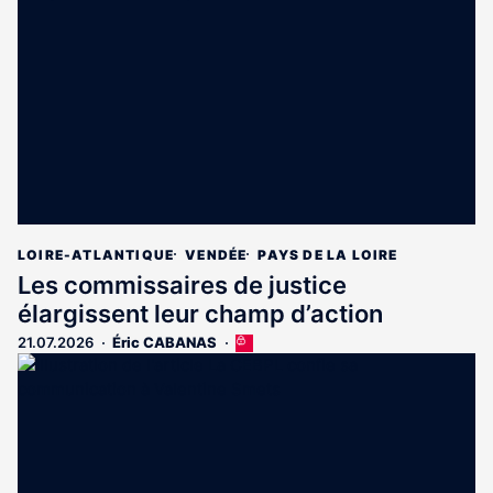
réservé
aux
abonnés
LOIRE-ATLANTIQUE
VENDÉE
PAYS DE LA LOIRE
Les commissaires de justice
élargissent leur champ d’action
21.07.2026
Éric CABANAS
Cet
article
est
réservé
aux
abonnés