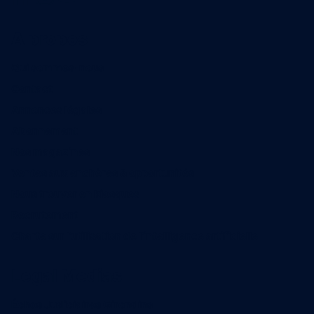
A propos
Qui sommes-nous
Contact
Annonces légales
Abonnement
Nos magazines
Ventes aux enchères & opportunités
Nous trouver en kiosques
Recrutement
Charte sur l’utilisation de l’intelligence artificielle
Legal Medias
Échos Judiciaires Girondins