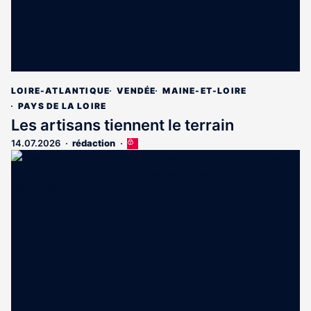
LOIRE-ATLANTIQUE
VENDÉE
MAINE-ET-LOIRE
PAYS DE LA LOIRE
Les artisans tiennent le terrain
14.07.2026
rédaction
Cet
article
est
réservé
aux
abonnés