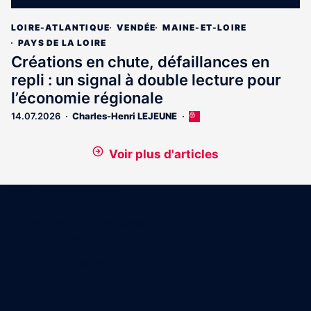
LOIRE-ATLANTIQUE
VENDÉE
MAINE-ET-LOIRE
PAYS DE LA LOIRE
Créations en chute, défaillances en
repli : un signal à double lecture pour
l’économie régionale
14.07.2026
Charles-Henri LEJEUNE
Cet
article
est
Voir plus d'articles
réservé
aux
abonnés
Coordonnées
15 Boulevard Gabriel Guist'Hau
44000 Nantes
02 40 47 00 28