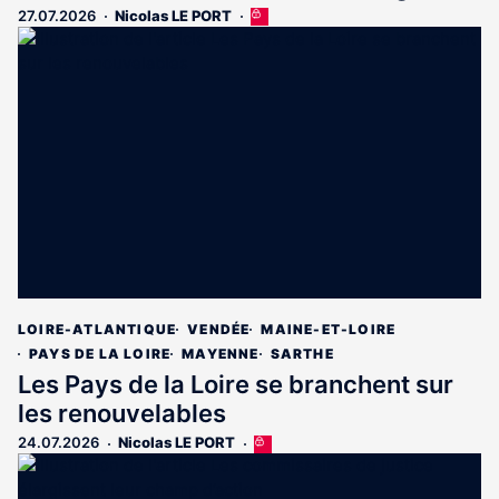
27.07.2026
Nicolas LE PORT
Cet
article
est
réservé
aux
abonnés
LOIRE-ATLANTIQUE
VENDÉE
MAINE-ET-LOIRE
PAYS DE LA LOIRE
MAYENNE
SARTHE
Les Pays de la Loire se branchent sur
les renouvelables
24.07.2026
Nicolas LE PORT
Cet
article
est