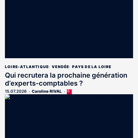
aux
abonnés
LOIRE-ATLANTIQUE
VENDÉE
PAYS DE LA LOIRE
Qui recrutera la prochaine génération
d’experts-comptables ?
15.07.2026
Caroline RIVAL
Cet
article
est
réservé
aux
abonnés