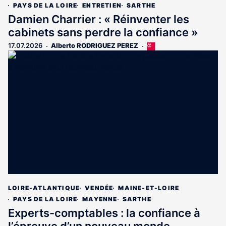
PAYS DE LA LOIRE
ENTRETIEN
SARTHE
Damien Charrier : « Réinventer les
cabinets sans perdre la confiance »
17.07.2026
Alberto RODRIGUEZ PEREZ
Cet
article
est
réservé
aux
abonnés
LOIRE-ATLANTIQUE
VENDÉE
MAINE-ET-LOIRE
PAYS DE LA LOIRE
MAYENNE
SARTHE
Experts-comptables : la confiance à
l’épreuve d’un nouveau monde