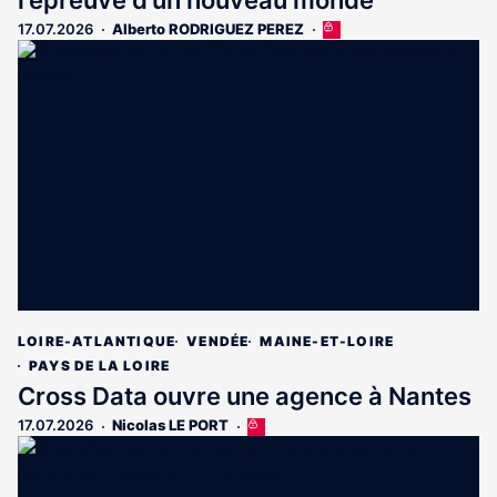
17.07.2026
Alberto RODRIGUEZ PEREZ
Cet
article
est
réservé
aux
abonnés
LOIRE-ATLANTIQUE
VENDÉE
MAINE-ET-LOIRE
PAYS DE LA LOIRE
Cross Data ouvre une agence à Nantes
17.07.2026
Nicolas LE PORT
Cet
article
est
réservé