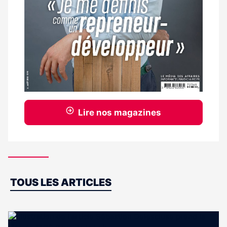
Lire nos magazines
Dernières
TOUS LES ARTICLES
actus