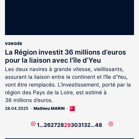
VENDÉE
La Région investit 36 millions d’euros
pour la liaison avec l’île d’Yeu
Les deux navires à grande vitesse, vieillissants,
assurant la liaison entre le continent et l’île d’Yeu,
vont être remplacés. L’investissement, porté par la
région des Pays de la Loire, est estimé à
36 millions d’euros.
28.04.2025
Mathieu MARIN
Cet
article
est
Page
Page
1
…
26
27
28
29
30
31
32
…
48
réservé
précédente
suivante
aux
abonnés