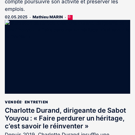
compte poursuivre son activité et préserver les
emplois.
02.05.2025
Mathieu MARIN
Cet
article
est
réservé
aux
abonnés
VENDÉE
ENTRETIEN
Charlotte Durand, dirigeante de Sabot
Youyou : « Faire perdurer un héritage,
c’est savoir le réinventer »
Depuis 2019, Charlotte Durand insuffle une