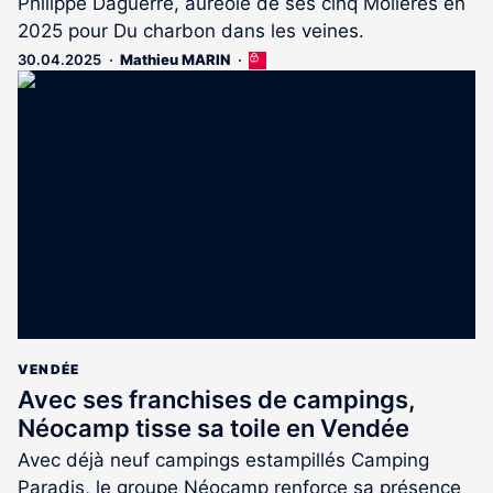
Philippe Daguerre, auréolé de ses cinq Molières en
2025 pour Du charbon dans les veines.
30.04.2025
Mathieu MARIN
Cet
article
est
réservé
aux
abonnés
VENDÉE
Avec ses franchises de campings,
Néocamp tisse sa toile en Vendée
Avec déjà neuf campings estampillés Camping
Paradis, le groupe Néocamp renforce sa présence