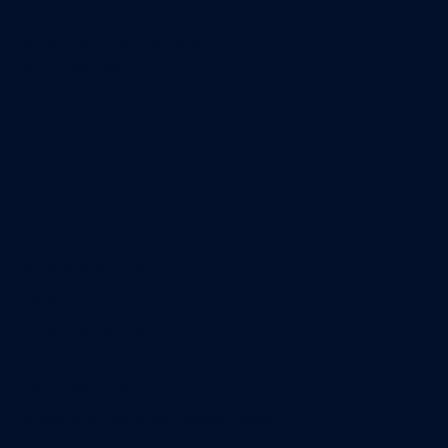
Coordonnées
15 Boulevard Gabriel Guist'Hau
44000 Nantes
02 40 47 00 28
A propos
Qui sommes-nous
Contact
Annonces légales
Abonnement
Nos magazines
Ventes aux enchères & opportunités