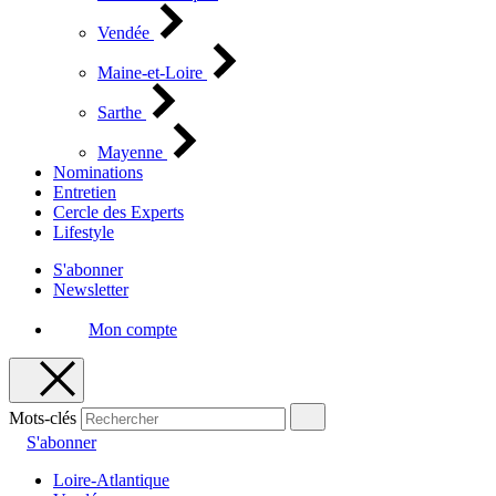
Vendée
Maine-et-Loire
Sarthe
Mayenne
Nominations
Entretien
Cercle des Experts
Lifestyle
S'abonner
Newsletter
Mon compte
Mots-clés
S'abonner
Loire-Atlantique