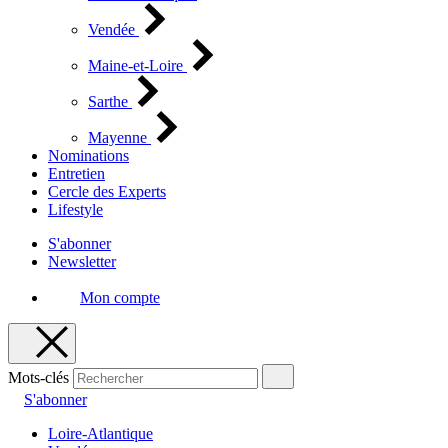
Vendée
Maine-et-Loire
Sarthe
Mayenne
Nominations
Entretien
Cercle des Experts
Lifestyle
S'abonner
Newsletter
Mon compte
Mots-clés
S'abonner
Loire-Atlantique