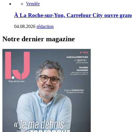
Vendée
À La Roche-sur-Yon, Carrefour City ouvre gran
04.08.2026
rédaction
Notre dernier magazine