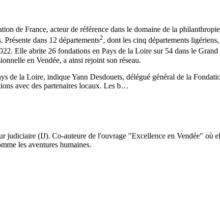
ation de France, acteur de référence dans le domaine de la philanthropie
2
es. Présente dans 12 départements
, dont les cinq départements ligérien
022. Elle abrite 26 fondations en Pays de la Loire sur 54 dans le Gran
ionnelle en Vendée, a ainsi rejoint son réseau.
Pays de la Loire, indique Yann Desdouets, délégué général de la Fondat
ions avec des partenaires locaux. Les b…
ur judiciaire (IJ). Co-auteure de l'ouvrage "Excellence en Vendée" où el
 comme les aventures humaines.