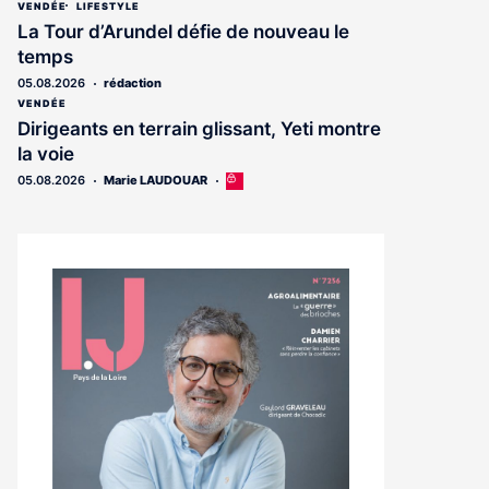
article
VENDÉE
LIFESTYLE
est
La Tour d’Arundel défie de nouveau le
réservé
temps
aux
abonnés
05.08.2026
rédaction
VENDÉE
Dirigeants en terrain glissant, Yeti montre
la voie
05.08.2026
Marie LAUDOUAR
Cet
article
est
réservé
aux
abonnés
Notre
dernier
magazine