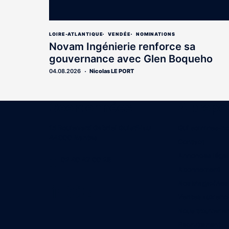
LOIRE-ATLANTIQUE
VENDÉE
NOMINATIONS
Novam Ingénierie renforce sa
gouvernance avec Glen Boqueho
04.08.2026
Nicolas LE PORT
Coordonnées
A propo
15 Boulevard Gabriel Guist'Hau
Qui sommes-n
44000 Nantes
Contact
Annonces léga
02 40 47 00 28
Abonnement
Nos magazines
Ventes aux enc
Nous trouver e
Recrutement