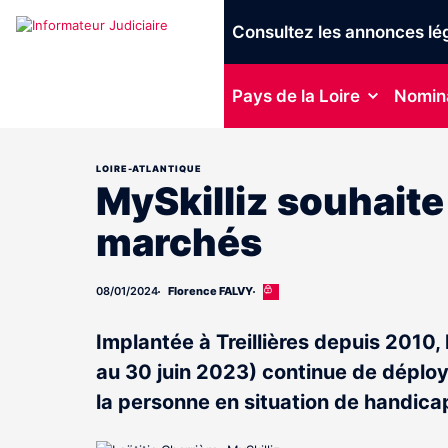
Consultez les annonces lé
Pays de la Loire
Nomin
LOIRE-ATLANTIQUE
MySkilliz souhaite
marchés
08/01/2024
Florence FALVY
Cet
article
est
Implantée à Treillières depuis 2010
réservé
aux
au 30 juin 2023) continue de déploye
abonnés
la personne en situation de handica