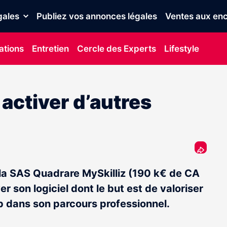
gales
Publiez vos annonces légales
Ventes aux enc
ations
Entretien
Cercle des Experts
Lifestyle
 activer d’autres
, la SAS Quadrare MySkilliz (190 k€ de CA
r son logiciel dont le but est de valoriser
p dans son parcours professionnel.