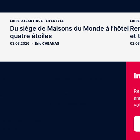
LOIRE-ATLANTIQUE
LIFESTYLE
LOIR
Du siège de Maisons du Monde à l’hôtel
Ren
quatre étoiles
et 
03.08.2026
Éric CABANAS
02.08
s
Legal Medias
I
ous
Échos Judiciaires Girondins
7 Jours
Re
les
Les Annonces Landaises
an
La Vie Economique
vo
hères & opportunités
n kiosques