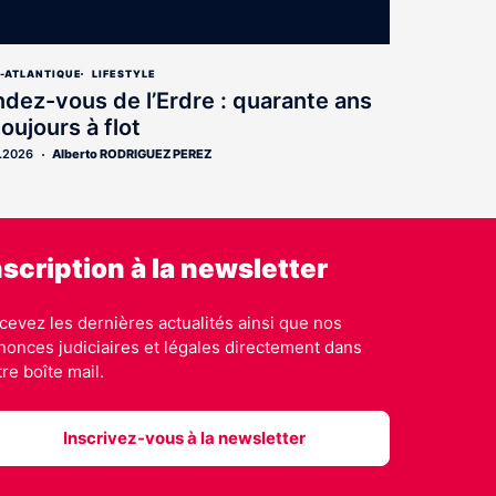
E-ATLANTIQUE
LIFESTYLE
dez-vous de l’Erdre : quarante ans
toujours à flot
.2026
Alberto RODRIGUEZ PEREZ
nscription à la newsletter
cevez les dernières actualités ainsi que nos
nonces judiciaires et légales directement dans
tre boîte mail.
Inscrivez-vous à la newsletter