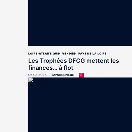
LOIRE-ATLANTIQUE
VENDÉE
PAYS DE LA LOIRE
Les Trophées DFCG mettent les
finances… à flot
06.08.2026
Sara BERNÈDE
Cet
article
est
réservé
aux
abonnés