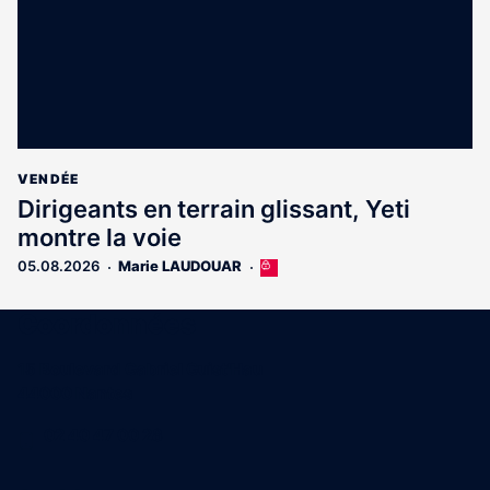
VENDÉE
Dirigeants en terrain glissant, Yeti
montre la voie
05.08.2026
Marie LAUDOUAR
Cet
article
est
Coordonnées
réservé
aux
15 Boulevard Gabriel Guist'Hau
abonnés
44000 Nantes
02 40 47 00 28