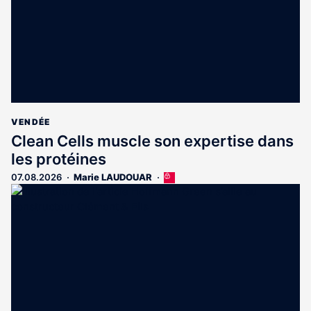
VENDÉE
Clean Cells muscle son expertise dans
les protéines
07.08.2026
Marie LAUDOUAR
Cet
article
est
réservé
aux
abonnés