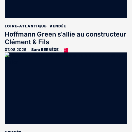
LOIRE-ATLANTIQUE
VENDÉE
Hoffmann Green s’allie au constructeur
Clément & Fils
07.08.2026
Sara BERNÈDE
Cet
article
est
réservé
aux
abonnés