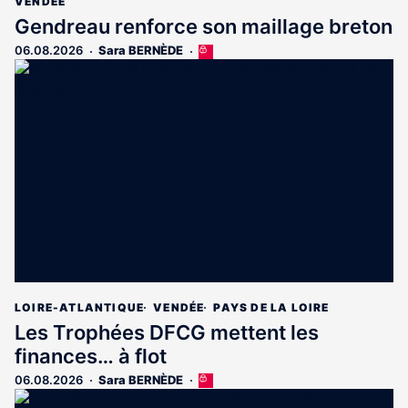
VENDÉE
Gendreau renforce son maillage breton
06.08.2026
Sara BERNÈDE
Cet
article
est
réservé
aux
abonnés
LOIRE-ATLANTIQUE
VENDÉE
PAYS DE LA LOIRE
Les Trophées DFCG mettent les
finances… à flot
06.08.2026
Sara BERNÈDE
Cet
article