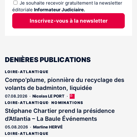
Je souhaite recevoir gratuitement la newsletter
éditoriale
Informateur Judiciaire.
Inscrivez-vous à la newsletter
DENIÈRES PUBLICATIONS
LOIRE-ATLANTIQUE
Compo’plume, pionnière du recyclage des
volants de badminton, liquidée
07.08.2026
Nicolas LE PORT
Cet
article
LOIRE-ATLANTIQUE
NOMINATIONS
est
Stéphane Chartier prend la présidence
réservé
d’Atlantia – La Baule Événements
aux
abonnés
05.08.2026
Marline HERVÉ
LOIRE-ATLANTIQUE