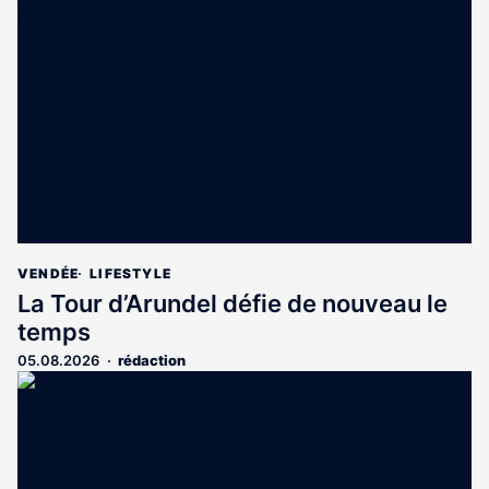
est
réservé
aux
abonnés
VENDÉE
LIFESTYLE
La Tour d’Arundel défie de nouveau le
temps
05.08.2026
rédaction