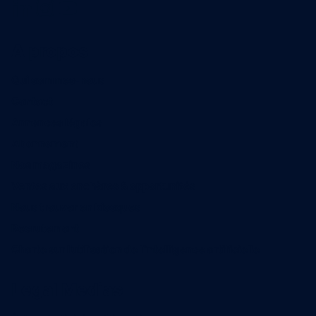
A propos
Qui sommes-nous
Contact
Annonces légales
Abonnement
Nos magazines
Ventes aux enchères & opportunités
Nous trouver en kiosques
Recrutement
Charte sur l’utilisation de l’intelligence artificielle
Legal Medias