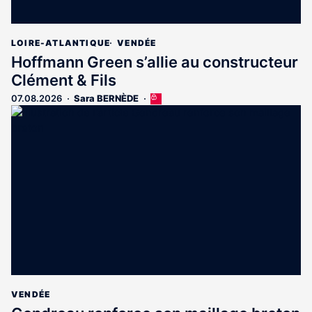
LOIRE-ATLANTIQUE
VENDÉE
Hoffmann Green s’allie au constructeur
Clément & Fils
07.08.2026
Sara BERNÈDE
Cet
article
est
réservé
aux
abonnés
VENDÉE