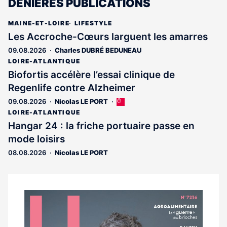
DENIÈRES PUBLICATIONS
MAINE-ET-LOIRE
LIFESTYLE
Les Accroche-Cœurs larguent les amarres
09.08.2026
Charles DUBRÉ BEDUNEAU
LOIRE-ATLANTIQUE
Biofortis accélère l’essai clinique de
Regenlife contre Alzheimer
09.08.2026
Nicolas LE PORT
Cet
article
LOIRE-ATLANTIQUE
est
Hangar 24 : la friche portuaire passe en
réservé
mode loisirs
aux
abonnés
08.08.2026
Nicolas LE PORT
Notre
dernier