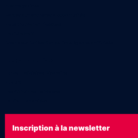
Nos magazines
Ventes aux enchères & opportunités
Nous trouver en kiosques
Recrutement
Charte sur l’utilisation de l’intelligence artificielle
Legal Medias
Échos Judiciaires Girondins
7 Jours
Les Annonces Landaises
La Vie Economique
Inscription à la newsletter