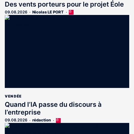
Des vents porteurs pour le projet Éole
09.08.2026
Nicolas LE PORT
Cet
article
est
réservé
aux
abonnés
VENDÉE
Quand l’IA passe du discours à
l’entreprise
09.08.2026
rédaction
Cet
article
est