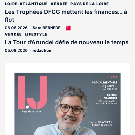
article
LOIRE-ATLANTIQUE
VENDÉE
PAYS DE LA LOIRE
est
Les Trophées DFCG mettent les finances… à
réservé
flot
aux
abonnés
06.08.2026
Sara BERNÈDE
Cet
article
VENDÉE
LIFESTYLE
est
La Tour d’Arundel défie de nouveau le temps
réservé
05.08.2026
rédaction
aux
abonnés
Notre
dernier
magazine