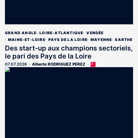
GRAND ANGLE
LOIRE-ATLANTIQUE
VENDÉE
MAINE-ET-LOIRE
PAYS DE LA LOIRE
MAYENNE
SARTHE
Des start-up aux champions sectoriels,
le pari des Pays de la Loire
07.07.2026
Alberto RODRIGUEZ PEREZ
Cet
article
est
réservé
aux
abonnés