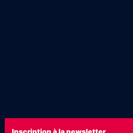
Abonnement
Nos magazines
Ventes aux enchères & opportunités
Nous trouver en kiosques
Recrutement
Charte sur l’utilisation de l’intelligence artificielle
Legal Medias
Échos Judiciaires Girondins
7 Jours
Les Annonces Landaises
La Vie Economique
Inscription à la newsletter