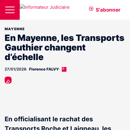
S'abonner
MAYENNE
En Mayenne, les Transports
Gauthier changent
d’échelle
27/01/2026
Florence FALVY
Cet
article
est
réservé
aux
abonnés
En officialisant le rachat des
Transports Roche et Laigneau, les