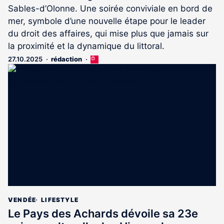
Sables-d’Olonne. Une soirée conviviale en bord de
mer, symbole d’une nouvelle étape pour le leader
du droit des affaires, qui mise plus que jamais sur
la proximité et la dynamique du littoral.
27.10.2025
rédaction
Cet
article
est
réservé
aux
abonnés
VENDÉE
LIFESTYLE
Le Pays des Achards dévoile sa 23e