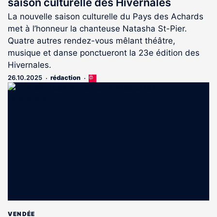
saison culturelle des Hivernales
La nouvelle saison culturelle du Pays des Achards
met à l’honneur la chanteuse Natasha St-Pier.
Quatre autres rendez-vous mêlant théâtre,
musique et danse ponctueront la 23e édition des
Hivernales.
26.10.2025
rédaction
Cet
article
est
réservé
aux
abonnés
VENDÉE