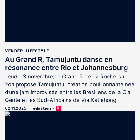
VENDÉE
LIFESTYLE
Au Grand R, Tamujuntu danse en
résonance entre Rio et Johannesburg
Jeudi 13 novembre, le Grand R de La Roche-sur-
Yon propose Tamujuntu, création bouillonnante née
d’une jam improvisée entre les Brésiliens de la Cia
Gente et les Sud-Africains de Via Katlehong.
02.11.2025
rédaction
Cet
article
est
réservé
aux
abonnés