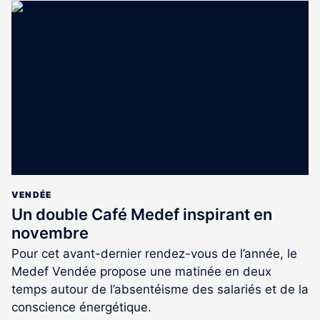
article
est
réservé
aux
abonnés
VENDÉE
Un double Café Medef inspirant en
novembre
Pour cet avant-dernier rendez-vous de l’année, le
Medef Vendée propose une matinée en deux
temps autour de l’absentéisme des salariés et de la
conscience énergétique.