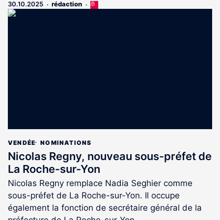
30.10.2025
rédaction
Cet
article
est
réservé
aux
abonnés
VENDÉE
NOMINATIONS
Nicolas Regny, nouveau sous-préfet de
La Roche-sur-Yon
Nicolas Regny remplace Nadia Seghier comme
sous-préfet de La Roche-sur-Yon. Il occupe
également la fonction de secrétaire général de la
préfecture de La Roche-sur-Yon.