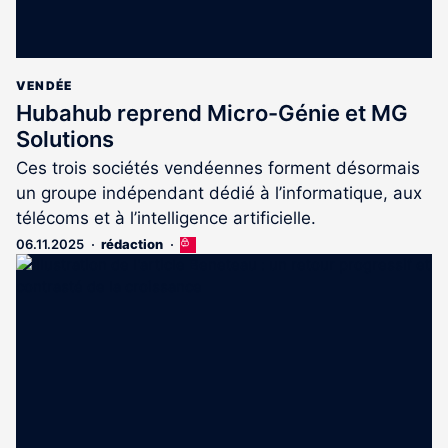
VENDÉE
Hubahub reprend Micro-Génie et MG
Solutions
Ces trois sociétés vendéennes forment désormais
un groupe indépendant dédié à l’informatique, aux
télécoms et à l’intelligence artificielle.
06.11.2025
rédaction
Cet
article
est
réservé
aux
abonnés