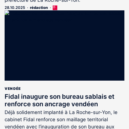
28.10.2025
rédaction
Cet
article
est
réservé
aux
abonnés
VENDÉE
Fidal inaugure son bureau sablais et
renforce son ancrage vendéen
Déjà solidement implanté à La Roche-sur-Yon, le
cabinet Fidal renforce son maillage territorial
vendéen avec l’inauguration de son bureau aux