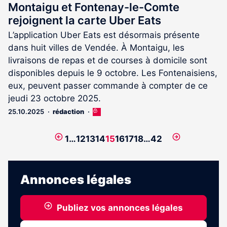
Montaigu et Fontenay-le-Comte
rejoignent la carte Uber Eats
L’application Uber Eats est désormais présente
dans huit villes de Vendée. À Montaigu, les
livraisons de repas et de courses à domicile sont
disponibles depuis le 9 octobre. Les Fontenaisiens,
eux, peuvent passer commande à compter de ce
jeudi 23 octobre 2025.
25.10.2025
rédaction
Cet
article
est
Page
Page
1
…
12
13
14
15
16
17
18
…
42
réservé
précédente
suivante
aux
abonnés
Annonces légales
Publiez vos annonces légales