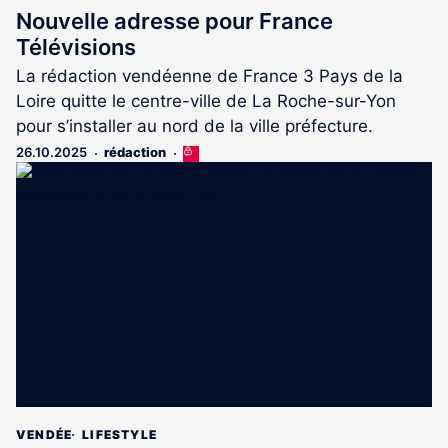
Nouvelle adresse pour France
Télévisions
La rédaction vendéenne de France 3 Pays de la
Loire quitte le centre-ville de La Roche-sur-Yon
pour s’installer au nord de la ville préfecture.
26.10.2025
rédaction
Cet
article
est
réservé
aux
abonnés
VENDÉE
LIFESTYLE