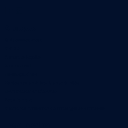
A propos
Qui sommes-nous
Contact
Annonces légales
Abonnement
Nos magazines
Ventes aux enchères & opportunités
Nous trouver en kiosques
Recrutement
Charte sur l’utilisation de l’intelligence artificielle
Legal Medias