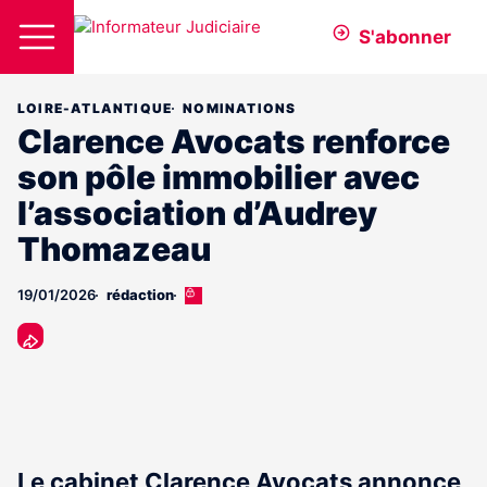
S'abonner
LOIRE-ATLANTIQUE
NOMINATIONS
Clarence Avocats renforce
son pôle immobilier avec
l’association d’Audrey
Thomazeau
19/01/2026
rédaction
Cet
article
est
réservé
aux
abonnés
Le cabinet Clarence Avocats annonce