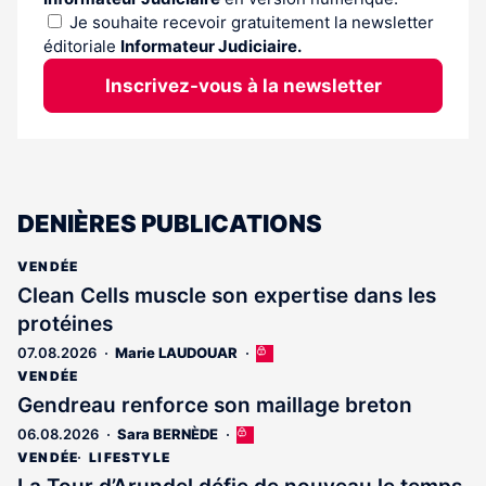
Je souhaite recevoir gratuitement la newsletter
éditoriale
Informateur Judiciaire.
Inscrivez-vous à la newsletter
DENIÈRES PUBLICATIONS
VENDÉE
Clean Cells muscle son expertise dans les
protéines
07.08.2026
Marie LAUDOUAR
Cet
article
VENDÉE
est
Gendreau renforce son maillage breton
réservé
06.08.2026
Sara BERNÈDE
Cet
aux
article
abonnés
VENDÉE
LIFESTYLE
est