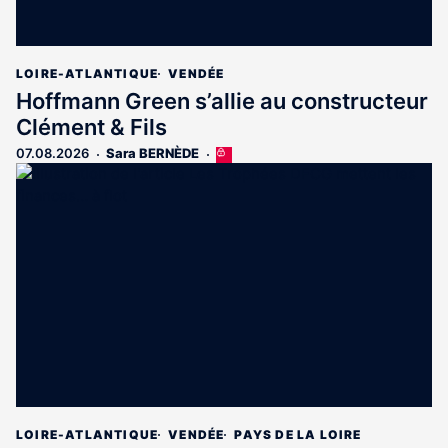
LOIRE-ATLANTIQUE
VENDÉE
Hoffmann Green s’allie au constructeur
Clément & Fils
07.08.2026
Sara BERNÈDE
Cet
article
est
réservé
aux
abonnés
LOIRE-ATLANTIQUE
VENDÉE
PAYS DE LA LOIRE