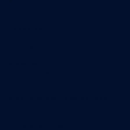
A propos
Qui sommes-nous
Contact
Annonces légales
Abonnement
Nos magazines
Ventes aux enchères & opportunités
Nous trouver en kiosques
Recrutement
Charte sur l’utilisation de l’intelligence artificielle
Legal Medias
Échos Judiciaires Girondins