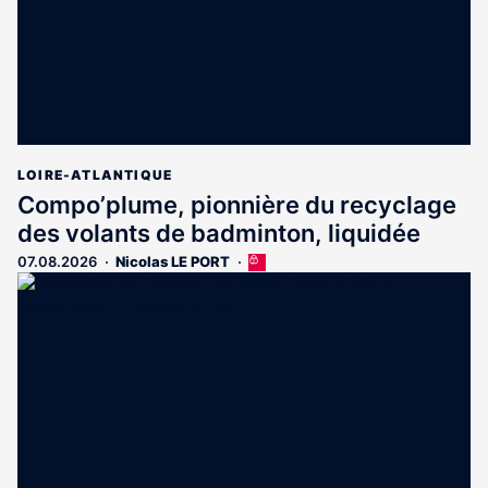
LOIRE-ATLANTIQUE
Compo’plume, pionnière du recyclage
des volants de badminton, liquidée
07.08.2026
Nicolas LE PORT
Cet
article
est
réservé
aux
abonnés