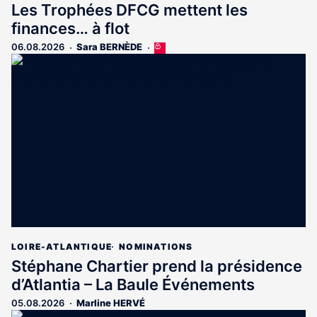
Les Trophées DFCG mettent les
finances… à flot
06.08.2026
Sara BERNÈDE
Cet
article
est
réservé
aux
abonnés
LOIRE-ATLANTIQUE
NOMINATIONS
Stéphane Chartier prend la présidence
d’Atlantia – La Baule Événements
05.08.2026
Marline HERVÉ