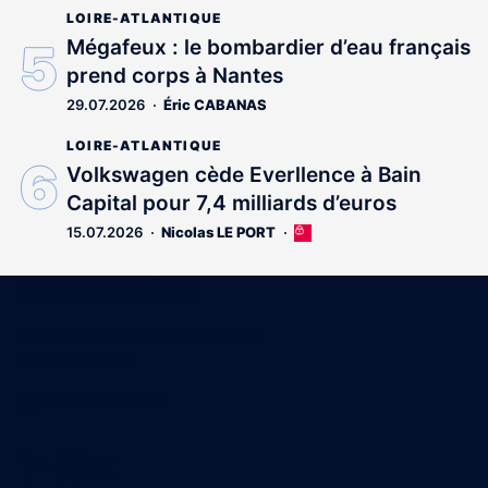
LOIRE-ATLANTIQUE
Mégafeux : le bombardier d’eau français
prend corps à Nantes
29.07.2026
Éric CABANAS
LOIRE-ATLANTIQUE
Volkswagen cède Everllence à Bain
Capital pour 7,4 milliards d’euros
15.07.2026
Nicolas LE PORT
Cet
article
est
Coordonnées
réservé
aux
15 Boulevard Gabriel Guist'Hau
abonnés
44000 Nantes
02 40 47 00 28