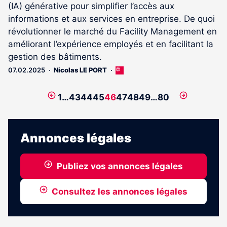
(IA) générative pour simplifier l’accès aux
informations et aux services en entreprise. De quoi
révolutionner le marché du Facility Management en
améliorant l’expérience employés et en facilitant la
gestion des bâtiments.
07.02.2025
Nicolas LE PORT
Cet
article
est
Page
Page
1
…
43
44
45
46
47
48
49
…
80
réservé
précédente
suivante
aux
abonnés
Annonces légales
Publiez vos annonces légales
Consultez les annonces légales