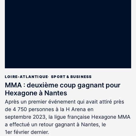
est
réservé
aux
abonnés
LOIRE-ATLANTIQUE
SPORT & BUSINESS
MMA : deuxième coup gagnant pour
Hexagone à Nantes
Après un premier événement qui avait attiré près
de 4 750 personnes à la H Arena en
septembre 2023, la ligue française Hexagone MMA
a effectué un retour gagnant à Nantes, le
1er février dernier.