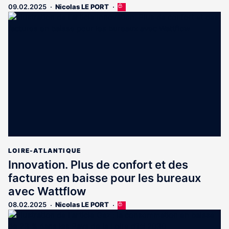
09.02.2025
Nicolas LE PORT
Cet
article
est
réservé
aux
abonnés
LOIRE-ATLANTIQUE
Innovation. Plus de confort et des
factures en baisse pour les bureaux
avec Wattflow
08.02.2025
Nicolas LE PORT
Cet
article
est