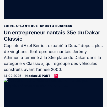
LOIRE-ATLANTIQUE
SPORT & BUSINESS
Un entrepreneur nantais 35e du Dakar
Classic
Copilote d’Axel Berrier, expatrié à Dubaï depuis plus
de vingt ans, l’entrepreneur nantais Jérémy
Athimon a terminé à la 35e place du Dakar dans la
catégorie « Classic », qui regroupe des véhicules
construits avant l'année 2000.
14.02.2025
Nicolas LE PORT
Cet
article
est
réservé
aux
abonnés