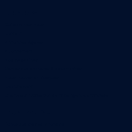
A propos
Qui sommes-nous
Contact
Annonces légales
Abonnement
Nos magazines
Ventes aux enchères & opportunités
Nous trouver en kiosques
Recrutement
Charte sur l’utilisation de l’intelligence artificielle
Legal Medias
Échos Judiciaires Girondins