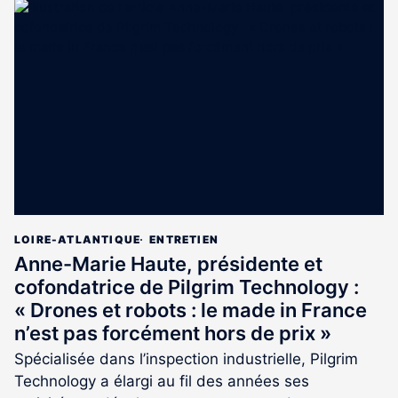
article
est
réservé
aux
abonnés
LOIRE-ATLANTIQUE
ENTRETIEN
Anne-Marie Haute, présidente et
cofondatrice de Pilgrim Technology :
« Drones et robots : le made in France
n’est pas forcément hors de prix »
Spécialisée dans l’inspection industrielle, Pilgrim
Technology a élargi au fil des années ses