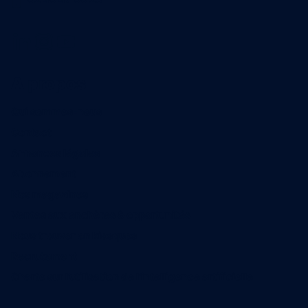
A propos
Qui sommes-nous
Contact
Annonces légales
Abonnement
Nos magazines
Ventes aux enchères & opportunités
Nous trouver en kiosques
Recrutement
Charte sur l’utilisation de l’intelligence artificielle