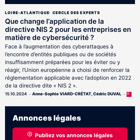
LOIRE-ATLANTIQUE
CERCLE DES EXPERTS
Que change l’application de la
directive NIS 2 pour les entreprises en
matière de cybersécurité ?
Face à l’augmentation des cyberattaques à
l’encontre d’entités publiques ou de sociétés
insuffisamment préparées pour les éviter ou y
réagir, l’Union européenne a choisi de renforcer la
réglementation applicable avec l’adoption en 2022
de la directive dite « NIS 2 ».
15.10.2024
Anne-Sophie VIARD-CRÉTAT
,
Cédric DUVAL
Cet
article
est
réserv
Annonces légales
aux
abonn
Publiez vos annonces légales