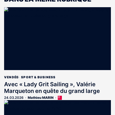
VENDÉE
SPORT & BUSINESS
Avec « Lady Grit Sailing », Valérie
Marqueton en quête du grand large
24.03.2026
Mathieu MARIN
Cet
article
est
réservé