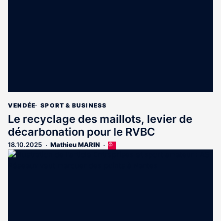
aux
abonnés
VENDÉE
SPORT & BUSINESS
Le recyclage des maillots, levier de
décarbonation pour le RVBC
18.10.2025
Mathieu MARIN
Cet
article
est
réservé
aux
abonnés