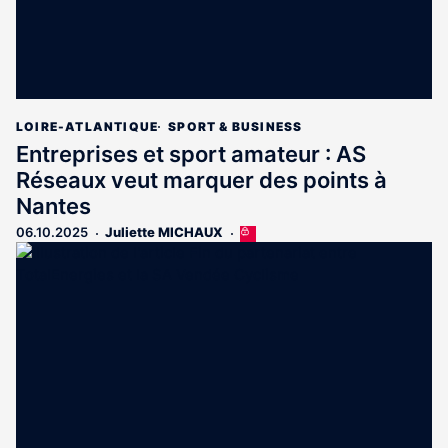
LOIRE-ATLANTIQUE
SPORT & BUSINESS
Entreprises et sport amateur : AS
Réseaux veut marquer des points à
Nantes
06.10.2025
Juliette MICHAUX
Cet
article
est
réservé
aux
abonnés