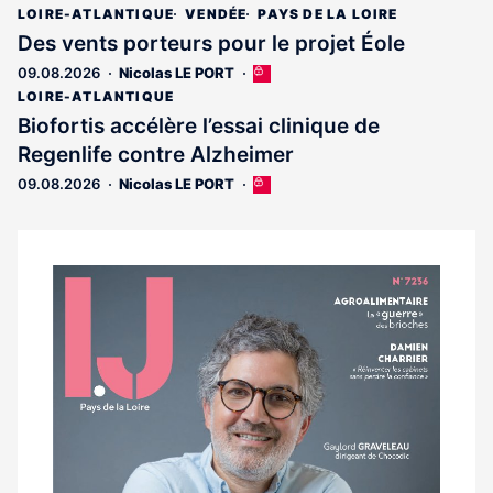
LOIRE-ATLANTIQUE
VENDÉE
PAYS DE LA LOIRE
Des vents porteurs pour le projet Éole
09.08.2026
Nicolas LE PORT
Cet
article
LOIRE-ATLANTIQUE
est
Biofortis accélère l’essai clinique de
réservé
Regenlife contre Alzheimer
aux
abonnés
09.08.2026
Nicolas LE PORT
Cet
article
est
réservé
aux
Notre
abonnés
dernier
magazine