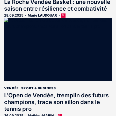
La Roche Vendée Basket : une nouvelle
saison entre résilience et combativité
28.09.2025
Marie LAUDOUAR
Cet
article
est
réservé
aux
abonnés
VENDÉE
SPORT & BUSINESS
L’Open de Vendée, tremplin des futurs
champions, trace son sillon dans le
tennis pro
26.09.2025
Mathieu MARIN
Cet