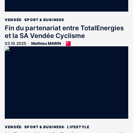
VENDÉE
SPORT & BUSINESS
Fin du partenariat entre TotalEnergies
et la SA Vendée Cyclisme
03.10.2025
Mathieu MARIN
Cet
article
est
réservé
aux
abonnés
VENDÉE
SPORT & BUSINESS
LIFESTYLE