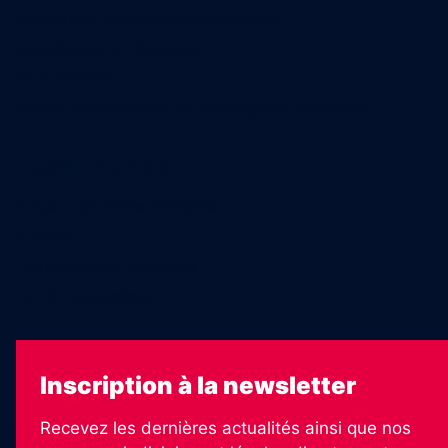
Ventes aux enchères & opportunités
Nous trouver en kiosques
Recrutement
Charte sur l’utilisation de l’intelligence artificielle
Legal Medias
Échos Judiciaires Girondins
7 Jours
Les Annonces Landaises
La Vie Economique
Inscription à la newsletter
Recevez les dernières actualités ainsi que nos