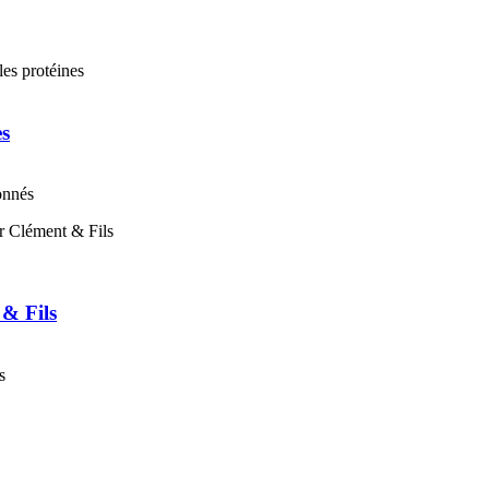
es
onnés
 & Fils
s