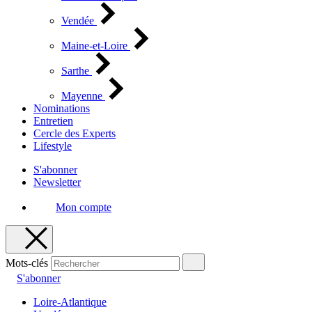
Vendée
Maine-et-Loire
Sarthe
Mayenne
Nominations
Entretien
Cercle des Experts
Lifestyle
S'abonner
Newsletter
Mon compte
Mots-clés
S'abonner
Loire-Atlantique