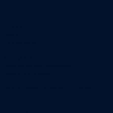
A propos
Qui sommes-nous
Contact
Annonces légales
Abonnement
Nos magazines
Ventes aux enchères & opportunités
Nous trouver en kiosques
Recrutement
Charte sur l’utilisation de l’intelligence artificielle
Legal Medias
Échos Judiciaires Girondins