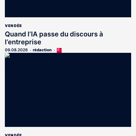
VENDÉE
Quand l’IA passe du discours à
l’entreprise
09.08.2026
rédaction
Cet
article
est
réservé
aux
abonnés
VENDÉE