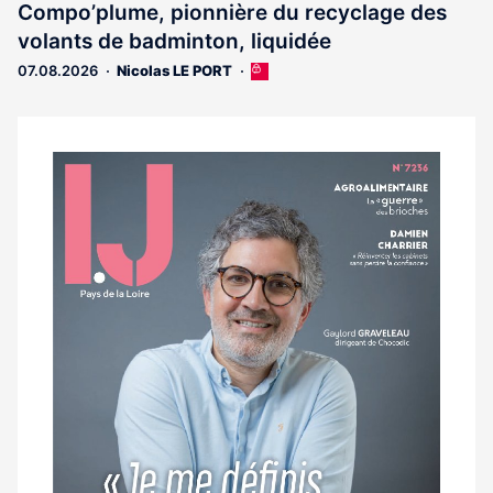
Compo’plume, pionnière du recyclage des
volants de badminton, liquidée
07.08.2026
Nicolas LE PORT
Cet
article
est
réservé
aux
Notre
abonnés
dernier
magazine