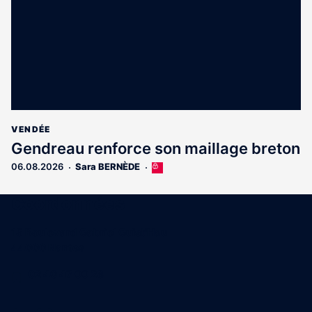
abonnés
VENDÉE
Gendreau renforce son maillage breton
06.08.2026
Sara BERNÈDE
Cet
article
est
Coordonnées
réservé
aux
15 Boulevard Gabriel Guist'Hau
abonnés
44000 Nantes
02 40 47 00 28