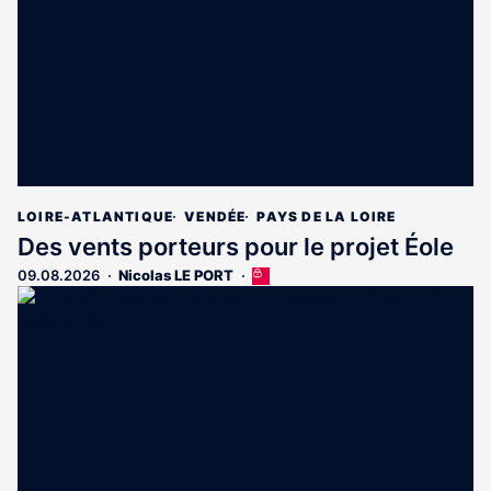
LOIRE-ATLANTIQUE
VENDÉE
PAYS DE LA LOIRE
Des vents porteurs pour le projet Éole
09.08.2026
Nicolas LE PORT
Cet
article
est
réservé
aux
abonnés