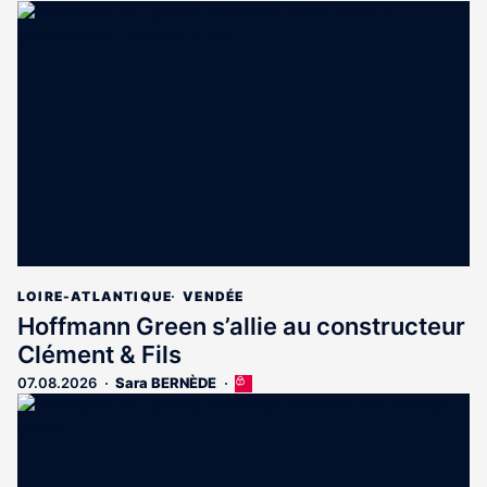
article
est
réservé
aux
abonnés
LOIRE-ATLANTIQUE
VENDÉE
Hoffmann Green s’allie au constructeur
Clément & Fils
07.08.2026
Sara BERNÈDE
Cet
article
est
réservé
aux