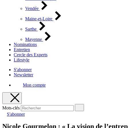
Vendée
Maine-et-Loire
Sarthe
Mayenne
Nominations
Entretien
Cercle des Experts
Lifestyle
S'abonner
Newsletter
Mon compte
Mots-clés
S'abonner
Nicole Gourmelon : « La vision de l’entrep