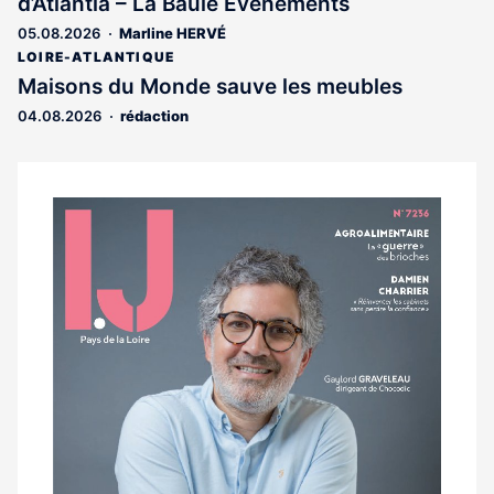
d’Atlantia – La Baule Événements
aux
abonnés
05.08.2026
Marline HERVÉ
LOIRE-ATLANTIQUE
Maisons du Monde sauve les meubles
04.08.2026
rédaction
Notre
dernier
magazine