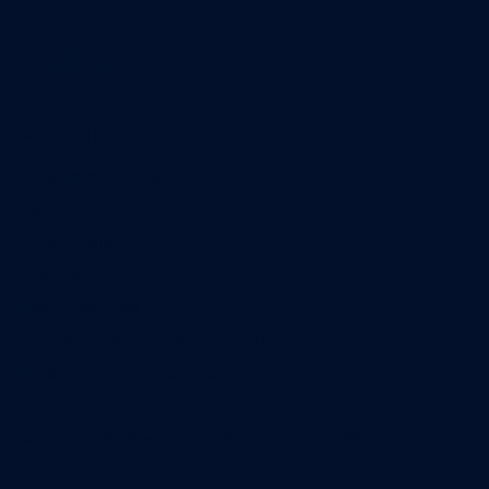
A propos
Qui sommes-nous
Contact
Annonces légales
Abonnement
Nos magazines
Ventes aux enchères & opportunités
Nous trouver en kiosques
Recrutement
Charte sur l’utilisation de l’intelligence artificielle