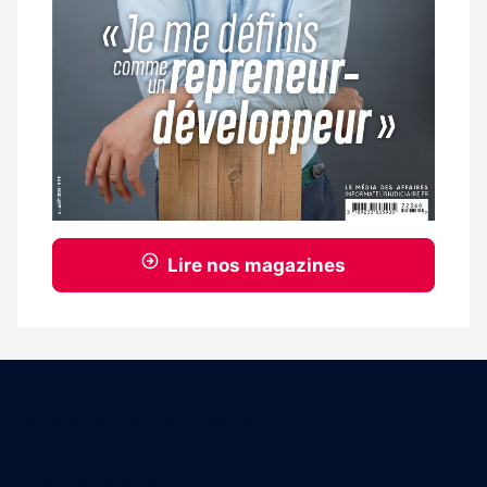
Lire nos magazines
Coordonnées
15 Boulevard Gabriel Guist'Hau
44000 Nantes
02 40 47 00 28