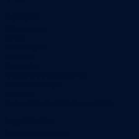
A propos
Qui sommes-nous
Contact
Annonces légales
Abonnement
Nos magazines
Ventes aux enchères & opportunités
Nous trouver en kiosques
Recrutement
Charte sur l’utilisation de l’intelligence artificielle
Legal Medias
Échos Judiciaires Girondins