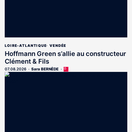
LOIRE-ATLANTIQUE
VENDÉE
Hoffmann Green s’allie au constructeur
Clément & Fils
07.08.2026
Sara BERNÈDE
Cet
article
est
réservé
aux
abonnés