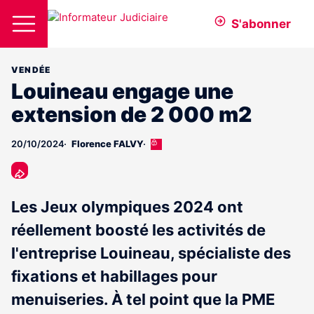
S'abonner
VENDÉE
Louineau engage une
extension de 2 000 m2
20/10/2024
Florence FALVY
Cet
article
est
réservé
aux
Les Jeux olympiques 2024 ont
abonnés
réellement boosté les activités de
l'entreprise Louineau, spécialiste des
fixations et habillages pour
menuiseries. À tel point que la PME