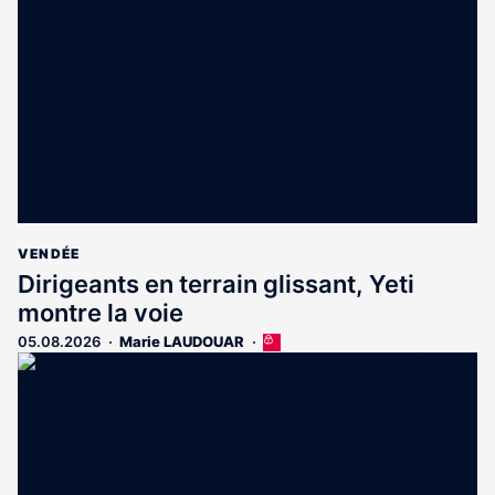
VENDÉE
Dirigeants en terrain glissant, Yeti
montre la voie
05.08.2026
Marie LAUDOUAR
Cet
article
est
réservé
aux
abonnés