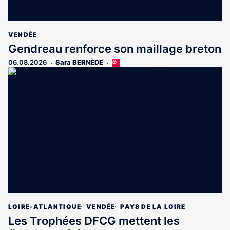
VENDÉE
Gendreau renforce son maillage breton
06.08.2026
Sara BERNÈDE
Cet
article
est
réservé
aux
abonnés
LOIRE-ATLANTIQUE
VENDÉE
PAYS DE LA LOIRE
Les Trophées DFCG mettent les