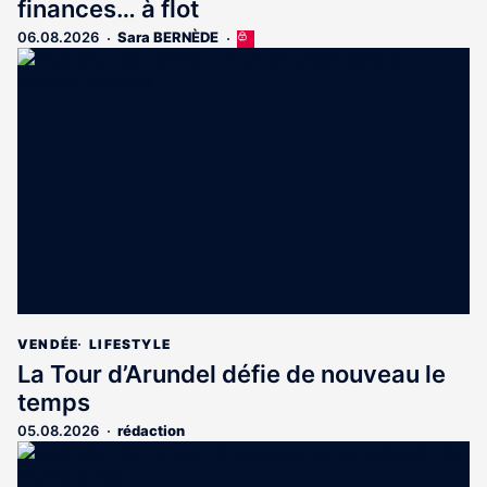
finances… à flot
06.08.2026
Sara BERNÈDE
Cet
article
est
réservé
aux
abonnés
VENDÉE
LIFESTYLE
La Tour d’Arundel défie de nouveau le
temps
05.08.2026
rédaction