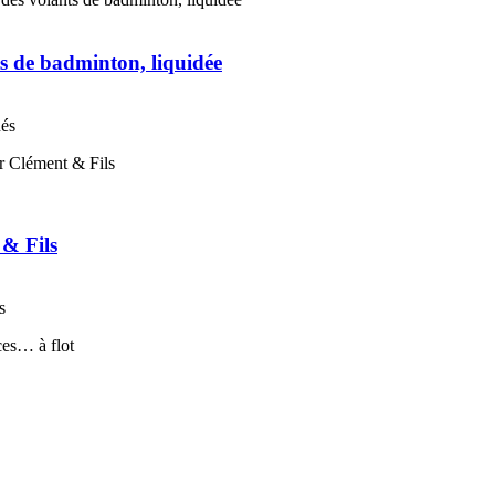
s de badminton, liquidée
nés
 & Fils
s