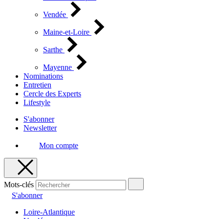
Vendée
Maine-et-Loire
Sarthe
Mayenne
Nominations
Entretien
Cercle des Experts
Lifestyle
S'abonner
Newsletter
Mon compte
Mots-clés
S'abonner
Loire-Atlantique