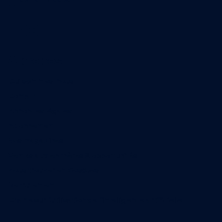
A propos
Qui sommes-nous
Contact
Annonces légales
Abonnement
Nos magazines
Ventes aux enchères & opportunités
Nous trouver en kiosques
Recrutement
Charte sur l’utilisation de l’intelligence artificielle