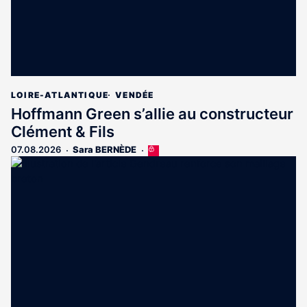
LOIRE-ATLANTIQUE
VENDÉE
Hoffmann Green s’allie au constructeur
Clément & Fils
07.08.2026
Sara BERNÈDE
Cet
article
est
réservé
aux
abonnés