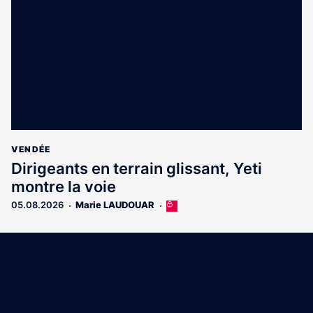
VENDÉE
Dirigeants en terrain glissant, Yeti
montre la voie
05.08.2026
Marie LAUDOUAR
Cet
article
est
Coordonnées
réservé
aux
15 Boulevard Gabriel Guist'Hau
abonnés
44000 Nantes
02 40 47 00 28