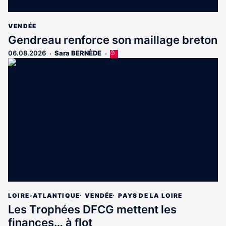
VENDÉE
Gendreau renforce son maillage breton
06.08.2026
Sara BERNÈDE
Cet
article
est
réservé
aux
abonnés
LOIRE-ATLANTIQUE
VENDÉE
PAYS DE LA LOIRE
Les Trophées DFCG mettent les
finances… à flot