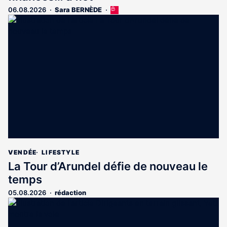
06.08.2026
Sara BERNÈDE
Cet
article
est
réservé
aux
abonnés
VENDÉE
LIFESTYLE
La Tour d’Arundel défie de nouveau le
temps
05.08.2026
rédaction