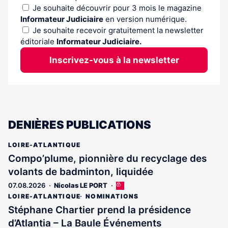
Je souhaite découvrir pour 3 mois le magazine
Informateur Judiciaire
en version numérique.
Je souhaite recevoir gratuitement la newsletter
éditoriale
Informateur Judiciaire.
Inscrivez-vous à la newsletter
DENIÈRES PUBLICATIONS
LOIRE-ATLANTIQUE
Compo’plume, pionnière du recyclage des
volants de badminton, liquidée
07.08.2026
Nicolas LE PORT
Cet
article
LOIRE-ATLANTIQUE
NOMINATIONS
est
Stéphane Chartier prend la présidence
réservé
d’Atlantia – La Baule Événements
aux