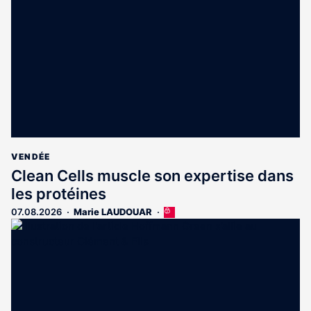
VENDÉE
Clean Cells muscle son expertise dans
les protéines
07.08.2026
Marie LAUDOUAR
Cet
article
est
réservé
aux
abonnés