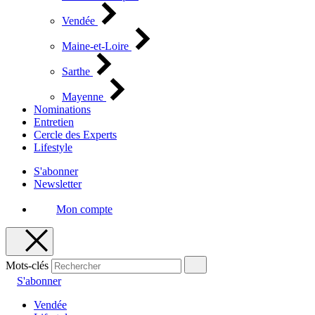
Vendée
Maine-et-Loire
Sarthe
Mayenne
Nominations
Entretien
Cercle des Experts
Lifestyle
S'abonner
Newsletter
Mon compte
Mots-clés
S'abonner
Vendée