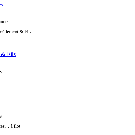
es
onnés
 & Fils
s
s