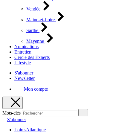
Vendée
Maine-et-Loire
Sarthe
Mayenne
Nominations
Entretien
Cercle des Experts
Lifestyle
S'abonner
Newsletter
Mon compte
Mots-clés
S'abonner
Loire-Atlantique