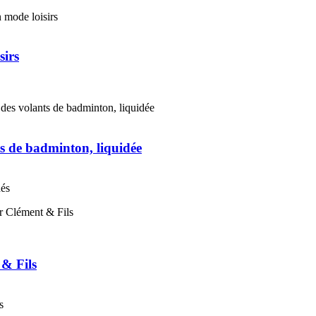
sirs
s de badminton, liquidée
nés
 & Fils
s