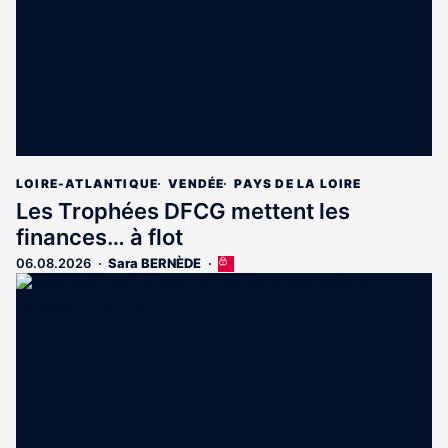
LOIRE-ATLANTIQUE
VENDÉE
PAYS DE LA LOIRE
Les Trophées DFCG mettent les
finances… à flot
06.08.2026
Sara BERNÈDE
Cet
article
est
réservé
aux
abonnés