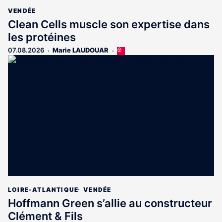
VENDÉE
Clean Cells muscle son expertise dans
les protéines
07.08.2026
Marie LAUDOUAR
Cet
article
est
réservé
aux
abonnés
LOIRE-ATLANTIQUE
VENDÉE
Hoffmann Green s’allie au constructeur
Clément & Fils