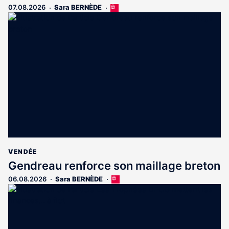
07.08.2026
Sara BERNÈDE
Cet
article
est
réservé
aux
abonnés
VENDÉE
Gendreau renforce son maillage breton
06.08.2026
Sara BERNÈDE
Cet
article
est
réservé
aux
abonnés