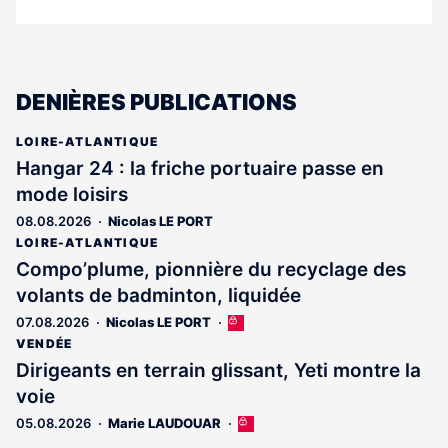
DENIÈRES PUBLICATIONS
LOIRE-ATLANTIQUE
Hangar 24 : la friche portuaire passe en
mode loisirs
08.08.2026
Nicolas LE PORT
LOIRE-ATLANTIQUE
Compo’plume, pionnière du recyclage des
volants de badminton, liquidée
07.08.2026
Nicolas LE PORT
Cet
article
VENDÉE
est
Dirigeants en terrain glissant, Yeti montre la
réservé
voie
aux
abonnés
05.08.2026
Marie LAUDOUAR
Cet
article