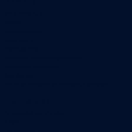
A propos
Qui sommes-nous
Contact
Annonces légales
Abonnement
Nos magazines
Ventes aux enchères & opportunités
Nous trouver en kiosques
Recrutement
Charte sur l’utilisation de l’intelligence artificielle
Legal Medias
Échos Judiciaires Girondins
7 Jours
Les Annonces Landaises