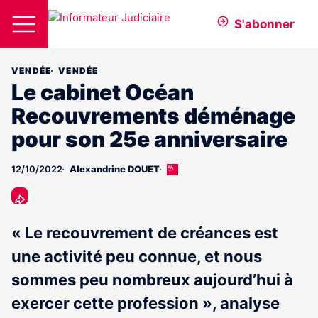
S'abonner
VENDÉE
VENDÉE
Le cabinet Océan
Recouvrements déménage
pour son 25e anniversaire
12/10/2022
Alexandrine DOUET
Cet
article
est
réservé
aux
« Le recouvrement de créances est
abonnés
une activité peu connue, et nous
sommes peu nombreux aujourd’hui à
exercer cette profession », analyse