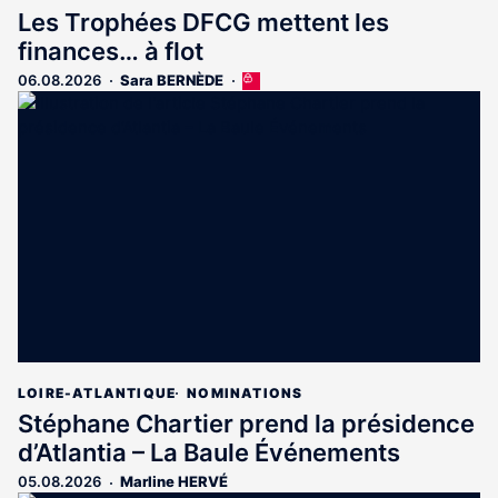
Les Trophées DFCG mettent les
finances… à flot
06.08.2026
Sara BERNÈDE
Cet
article
est
réservé
aux
abonnés
LOIRE-ATLANTIQUE
NOMINATIONS
Stéphane Chartier prend la présidence
d’Atlantia – La Baule Événements
05.08.2026
Marline HERVÉ