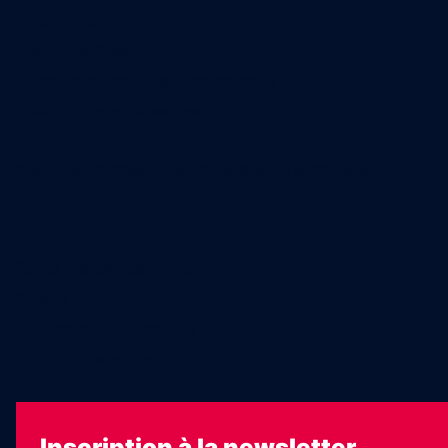
Abonnement
Nos magazines
Ventes aux enchères & opportunités
Nous trouver en kiosques
Recrutement
Charte sur l’utilisation de l’intelligence artificielle
Legal Medias
Échos Judiciaires Girondins
7 Jours
Les Annonces Landaises
La Vie Economique
Inscription à la newsletter