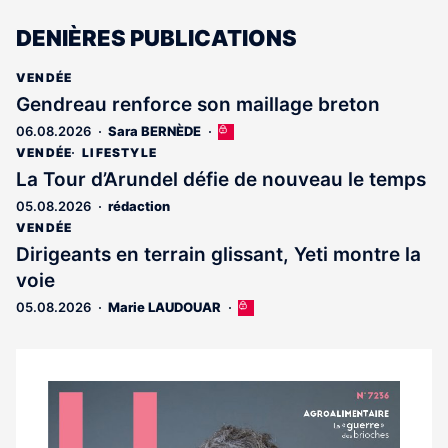
DENIÈRES PUBLICATIONS
VENDÉE
Gendreau renforce son maillage breton
06.08.2026
Sara BERNÈDE
Cet
article
VENDÉE
LIFESTYLE
est
La Tour d’Arundel défie de nouveau le temps
réservé
05.08.2026
rédaction
aux
abonnés
VENDÉE
Dirigeants en terrain glissant, Yeti montre la
voie
05.08.2026
Marie LAUDOUAR
Cet
article
est
réservé
aux
Notre
abonnés
dernier