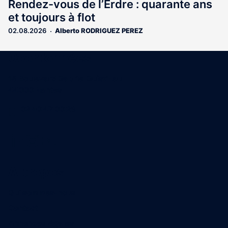
Rendez-vous de l’Erdre : quarante ans
et toujours à flot
02.08.2026
Alberto RODRIGUEZ PEREZ
Coordonnées
15 Boulevard Gabriel Guist'Hau
44000 Nantes
02 40 47 00 28
A propos
Qui sommes-nous
Contact
Annonces légales