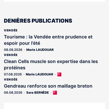
DENIÈRES PUBLICATIONS
VENDÉE
Tourisme : la Vendée entre prudence et
espoir pour l’été
08.08.2026
Marie LAUDOUAR
VENDÉE
Clean Cells muscle son expertise dans les
protéines
07.08.2026
Marie LAUDOUAR
Cet
article
VENDÉE
est
Gendreau renforce son maillage breton
réservé
06.08.2026
Sara BERNÈDE
Cet
aux
article
abonnés
est
réservé