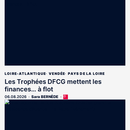
est
réservé
aux
abonnés
LOIRE-ATLANTIQUE
VENDÉE
PAYS DE LA LOIRE
Les Trophées DFCG mettent les
finances… à flot
06.08.2026
Sara BERNÈDE
Cet
article
est
réservé
aux
abonnés