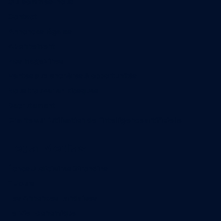
Qui sommes-nous
Contact
Annonces légales
Abonnement
Nos magazines
Ventes aux enchères & opportunités
Nous trouver en kiosques
Recrutement
Charte sur l’utilisation de l’intelligence artificielle
Legal Medias
Échos Judiciaires Girondins
7 Jours
Les Annonces Landaises
La Vie Economique