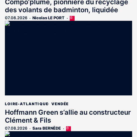
Compo’plume, pionnière du recyclage
des volants de badminton, liquidée
07.08.2026
Nicolas LE PORT
Cet
article
est
réservé
aux
abonnés
LOIRE-ATLANTIQUE
VENDÉE
Hoffmann Green s’allie au constructeur
Clément & Fils
07.08.2026
Sara BERNÈDE
Cet
article