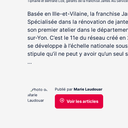
Tiphaine et Bertrand Lizé, gérants de la franchise Jantes Alu Servic
Basée en Ille-et-Vilaine, la franchise J
Spécialisée dans la rénovation de jantes
son premier atelier dans le départemen
sur-Yon. C’est le 11
e
du réseau créé en 
se développe à l’échelle nationale sou
stipule qu’il ne peut y avoir qu’un seul
…
Publié par
Marie Laudouar
Voir les articles