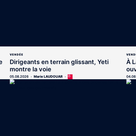
VENDÉE
VEND
e
Dirigeants en terrain glissant, Yeti
À L
montre la voie
ouv
05.08.2026
Marie LAUDOUAR
Cet
04.08
article
est
réservé
aux
abonnés