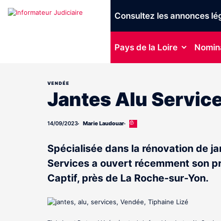
Consultez les annonces lé
Pays de la Loire
Nomin
VENDÉE
Jantes Alu Servic
14/09/2023
Marie Laudouar
Cet
article
est
Spécialisée dans la rénovation de ja
réservé
aux
Services a ouvert récemment son pre
abonnés
Captif, près de La Roche-sur-Yon.