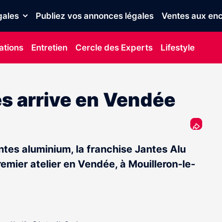
gales
Publiez vos annonces légales
Ventes aux enc
ations
Entretien
Cercle des Experts
Lifestyle
es arrive en Vendée
ntes aluminium, la franchise Jantes Alu
mier atelier en Vendée, à Mouilleron-le-