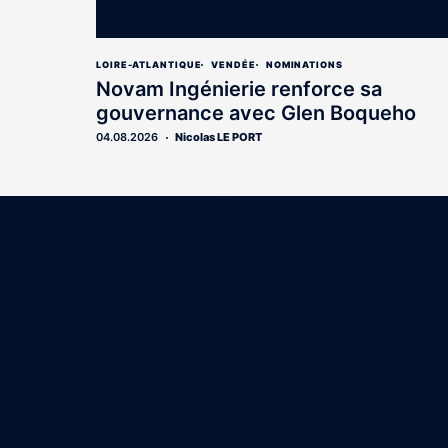
LOIRE-ATLANTIQUE
VENDÉE
NOMINATIONS
Novam Ingénierie renforce sa
gouvernance avec Glen Boqueho
04.08.2026
Nicolas LE PORT
Coordonnées
A propo
15 Boulevard Gabriel Guist'Hau
Qui sommes-n
44000 Nantes
Contact
Annonces léga
02 40 47 00 28
Abonnement
Nos magazines
Ventes aux enc
Nous trouver e
Recrutement