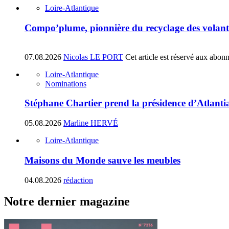
Loire-Atlantique
Compo’plume, pionnière du recyclage des volant
07.08.2026
Nicolas LE PORT
Cet article est réservé aux abon
Loire-Atlantique
Nominations
Stéphane Chartier prend la présidence d’Atlant
05.08.2026
Marline HERVÉ
Loire-Atlantique
Maisons du Monde sauve les meubles
04.08.2026
rédaction
Notre dernier magazine