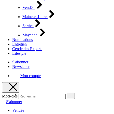
Vendée
Maine-et-Loire
Sarthe
Mayenne
Nominations
Entretien
Cercle des Experts
Lifestyle
S'abonner
Newsletter
Mon compte
Mots-clés
S'abonner
Vendée