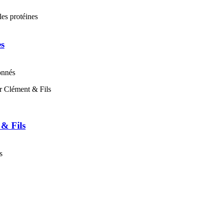
es
onnés
 & Fils
s