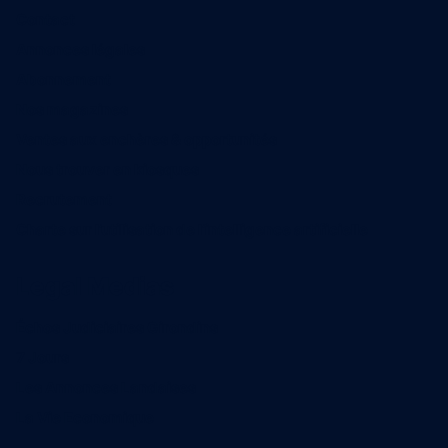
Contact
Annonces légales
Abonnement
Nos magazines
Ventes aux enchères & opportunités
Nous trouver en kiosques
Recrutement
Charte sur l’utilisation de l’intelligence artificielle
Legal Medias
Échos Judiciaires Girondins
7 Jours
Les Annonces Landaises
La Vie Economique