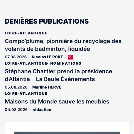
DENIÈRES PUBLICATIONS
LOIRE-ATLANTIQUE
Compo’plume, pionnière du recyclage des
volants de badminton, liquidée
07.08.2026
Nicolas LE PORT
Cet
article
LOIRE-ATLANTIQUE
NOMINATIONS
est
Stéphane Chartier prend la présidence
réservé
d’Atlantia – La Baule Événements
aux
abonnés
05.08.2026
Marline HERVÉ
LOIRE-ATLANTIQUE
Maisons du Monde sauve les meubles
04.08.2026
rédaction