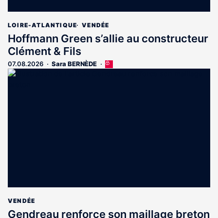
LOIRE-ATLANTIQUE
VENDÉE
Hoffmann Green s’allie au constructeur
Clément & Fils
07.08.2026
Sara BERNÈDE
Cet
article
est
réservé
aux
abonnés
VENDÉE
Gendreau renforce son maillage breton