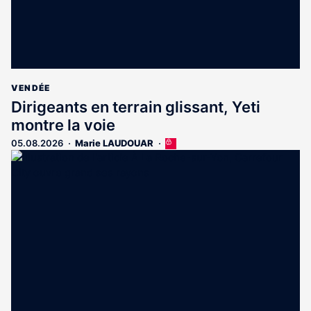
VENDÉE
Dirigeants en terrain glissant, Yeti
montre la voie
05.08.2026
Marie LAUDOUAR
Cet
article
est
réservé
aux
abonnés