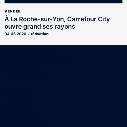
VENDÉE
À La Roche-sur-Yon, Carrefour City
ouvre grand ses rayons
04.08.2026
rédaction
Coordonnées
15 Boulevard Gabriel Guist'Hau
44000 Nantes
02 40 47 00 28
A propos
Qui sommes-nous