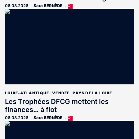
06.08.2026
Sara BERNÈDE
Cet
article
est
réservé
aux
abonnés
LOIRE-ATLANTIQUE
VENDÉE
PAYS DE LA LOIRE
Les Trophées DFCG mettent les
finances… à flot
06.08.2026
Sara BERNÈDE
Cet
article
est
réservé