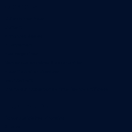
A propos
Qui sommes-nous
Contact
Annonces légales
Abonnement
Nos magazines
Ventes aux enchères & opportunités
Nous trouver en kiosques
Recrutement
Charte sur l’utilisation de l’intelligence artificielle
Legal Medias
Échos Judiciaires Girondins
7 Jours