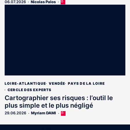
06.07.2026
Nicolas Palos
Cet
article
est
réservé
aux
abonnés
LOIRE-ATLANTIQUE
VENDÉE
PAYS DE LA LOIRE
CERCLE DES EXPERTS
Cartographier ses risques : l’outil le
plus simple et le plus négligé
29.06.2026
Myriam DAMI
Cet
article
est
Coordonnées
réservé