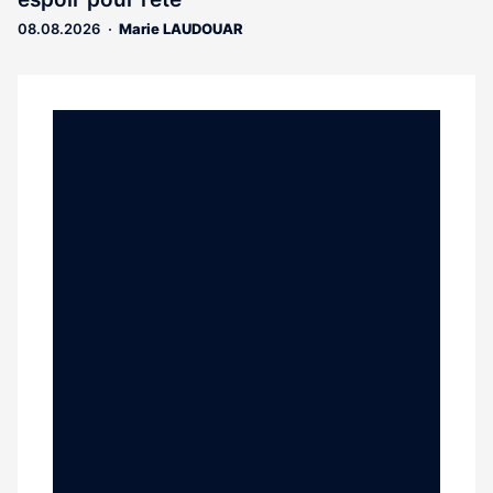
aux
abonnés
08.08.2026
Marie LAUDOUAR
Notre
dernier
magazine