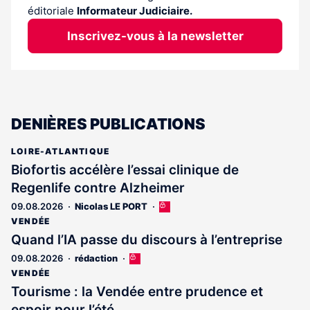
éditoriale
Informateur Judiciaire.
Inscrivez-vous à la newsletter
DENIÈRES PUBLICATIONS
LOIRE-ATLANTIQUE
Biofortis accélère l’essai clinique de
Regenlife contre Alzheimer
09.08.2026
Nicolas LE PORT
Cet
article
VENDÉE
est
Quand l’IA passe du discours à l’entreprise
réservé
09.08.2026
rédaction
Cet
aux
article
abonnés
VENDÉE
est
Tourisme : la Vendée entre prudence et
réservé
espoir pour l’été