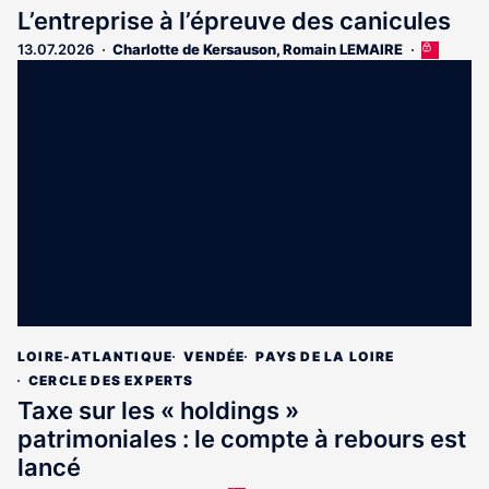
L’entreprise à l’épreuve des canicules
13.07.2026
Charlotte de Kersauson
,
Romain LEMAIRE
Cet
article
est
réservé
aux
abonnés
LOIRE-ATLANTIQUE
VENDÉE
PAYS DE LA LOIRE
CERCLE DES EXPERTS
Taxe sur les « holdings »
patrimoniales : le compte à rebours est
lancé