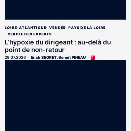
LOIRE-ATLANTIQUE
VENDÉE
PAYS DE LA LOIRE
CERCLE DES EXPERTS
L’hypoxie du dirigeant : au-delà du
point de non-retour
29.07.2026
Erick SEGRET
,
Benoît PINEAU
Cet
article
est
réservé
aux
abonnés