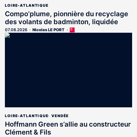
LOIRE-ATLANTIQUE
Compo’plume, pionnière du recyclage
des volants de badminton, liquidée
07.08.2026
Nicolas LE PORT
Cet
article
est
réservé
aux
abonnés
LOIRE-ATLANTIQUE
VENDÉE
Hoffmann Green s’allie au constructeur
Clément & Fils