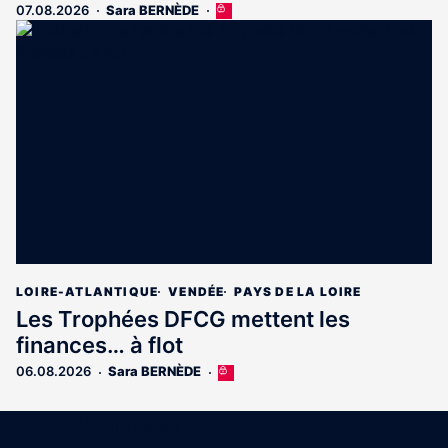
07.08.2026
Sara BERNÈDE
Cet
article
est
réservé
aux
abonnés
LOIRE-ATLANTIQUE
VENDÉE
PAYS DE LA LOIRE
Les Trophées DFCG mettent les
finances… à flot
06.08.2026
Sara BERNÈDE
Cet
article
est
Coordonnées
réservé