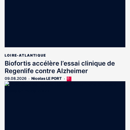
abonnés
LOIRE-ATLANTIQUE
Biofortis accélère l’essai clinique de
Regenlife contre Alzheimer
09.08.2026
Nicolas LE PORT
Cet
article
est
réservé
aux
abonnés