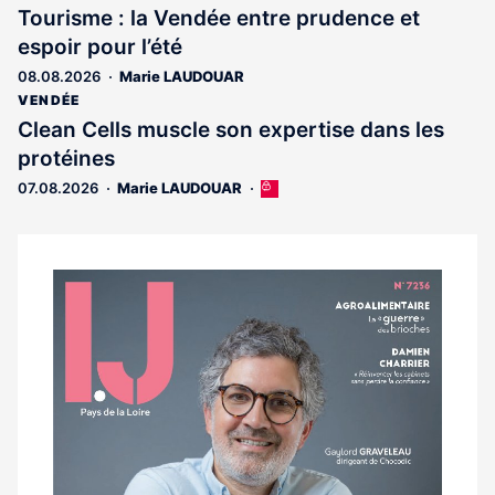
est
Tourisme : la Vendée entre prudence et
réservé
espoir pour l’été
aux
abonnés
08.08.2026
Marie LAUDOUAR
VENDÉE
Clean Cells muscle son expertise dans les
protéines
07.08.2026
Marie LAUDOUAR
Cet
article
est
réservé
aux
Notre
abonnés
dernier
magazine