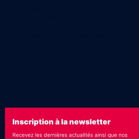
Ventes aux enchères & opportunités
Nous trouver en kiosques
Recrutement
Charte sur l’utilisation de l’intelligence artificielle
Legal Medias
Échos Judiciaires Girondins
7 Jours
Les Annonces Landaises
La Vie Economique
Inscription à la newsletter
Recevez les dernières actualités ainsi que nos