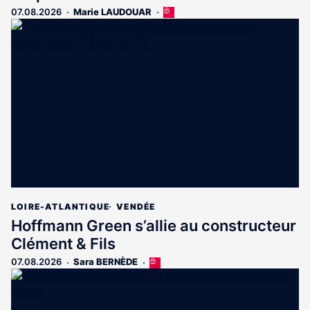
07.08.2026
Marie LAUDOUAR
Cet
article
est
réservé
aux
abonnés
LOIRE-ATLANTIQUE
VENDÉE
Hoffmann Green s’allie au constructeur
Clément & Fils
07.08.2026
Sara BERNÈDE
Cet
article
est
réservé