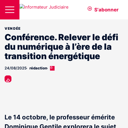
S'abonner
VENDÉE
Conférence. Relever le défi
du numérique à l’ère de la
transition énergétique
24/08/2025
rédaction
Cet
article
est
réservé
aux
abonnés
Le 14 octobre, le professeur émérite
Dominique Gentile explorera le sujet