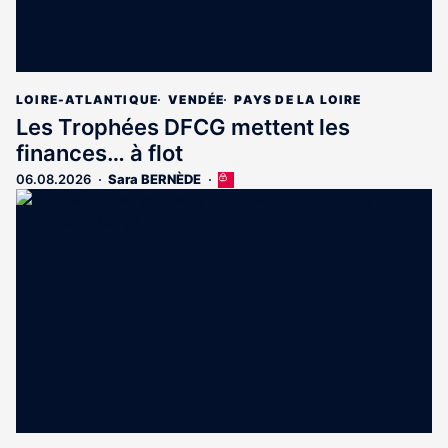
LOIRE-ATLANTIQUE
VENDÉE
PAYS DE LA LOIRE
Les Trophées DFCG mettent les
finances… à flot
06.08.2026
Sara BERNÈDE
Cet
article
est
réservé
aux
abonnés