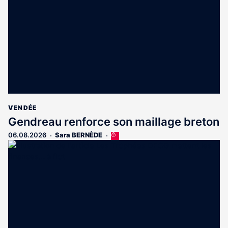
aux
abonnés
VENDÉE
Gendreau renforce son maillage breton
06.08.2026
Sara BERNÈDE
Cet
article
est
réservé
aux
abonnés