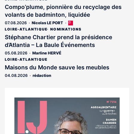
Compo’plume, pionnière du recyclage des
volants de badminton, liquidée
07.08.2026
Nicolas LE PORT
Cet
article
LOIRE-ATLANTIQUE
NOMINATIONS
est
Stéphane Chartier prend la présidence
réservé
d’Atlantia – La Baule Événements
aux
abonnés
05.08.2026
Marline HERVÉ
LOIRE-ATLANTIQUE
Maisons du Monde sauve les meubles
04.08.2026
rédaction
Notre
dernier
magazine