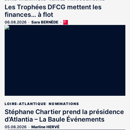
Les Trophées DFCG mettent les
finances… à flot
06.08.2026
Sara BERNÈDE
Cet
article
est
réservé
aux
abonnés
LOIRE-ATLANTIQUE
NOMINATIONS
Stéphane Chartier prend la présidence
d’Atlantia – La Baule Événements
05.08.2026
Marline HERVÉ