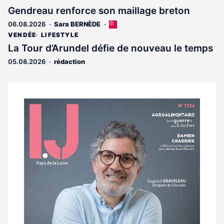
est
Gendreau renforce son maillage breton
réservé
06.08.2026
Sara BERNÈDE
Cet
aux
article
abonnés
VENDÉE
LIFESTYLE
est
La Tour d’Arundel défie de nouveau le temps
réservé
05.08.2026
rédaction
aux
abonnés
Notre
dernier
magazine