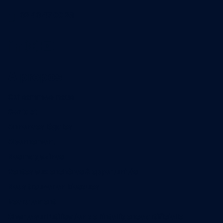
02 40 47 00 28
A propos
Qui sommes-nous
Contact
Annonces légales
Abonnement
Nos magazines
Ventes aux enchères & opportunités
Nous trouver en kiosques
Recrutement
Charte sur l’utilisation de l’intelligence artificielle