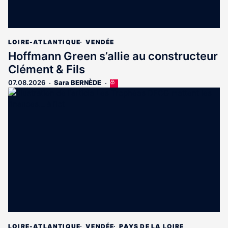
LOIRE-ATLANTIQUE
VENDÉE
Hoffmann Green s’allie au constructeur
Clément & Fils
07.08.2026
Sara BERNÈDE
Cet
article
est
réservé
aux
abonnés
LOIRE-ATLANTIQUE
VENDÉE
PAYS DE LA LOIRE