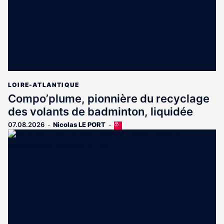
LOIRE-ATLANTIQUE
Compo’plume, pionnière du recyclage
des volants de badminton, liquidée
07.08.2026
Nicolas LE PORT
Cet
article
est
réservé
aux
abonnés