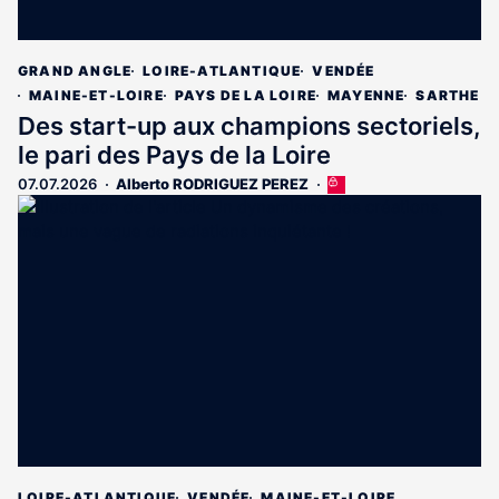
GRAND ANGLE
LOIRE-ATLANTIQUE
VENDÉE
MAINE-ET-LOIRE
PAYS DE LA LOIRE
MAYENNE
SARTHE
Des start-up aux champions sectoriels,
le pari des Pays de la Loire
07.07.2026
Alberto RODRIGUEZ PEREZ
Cet
article
est
réservé
aux
abonnés
LOIRE-ATLANTIQUE
VENDÉE
MAINE-ET-LOIRE