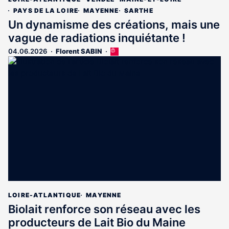
PAYS DE LA LOIRE
MAYENNE
SARTHE
Un dynamisme des créations, mais une
vague de radiations inquiétante !
04.06.2026
Florent SABIN
Cet
article
est
réservé
aux
abonnés
LOIRE-ATLANTIQUE
MAYENNE
Biolait renforce son réseau avec les
producteurs de Lait Bio du Maine