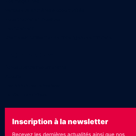
Nos magazines
Ventes aux enchères & opportunités
Nous trouver en kiosques
Recrutement
Charte sur l’utilisation de l’intelligence artificielle
Legal Medias
Échos Judiciaires Girondins
7 Jours
Les Annonces Landaises
La Vie Economique
Inscription à la newsletter
Recevez les dernières actualités ainsi que nos