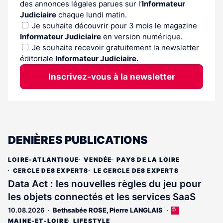
des annonces légales parues sur l’
Informateur
Judiciaire
chaque lundi matin.
Je souhaite découvrir pour 3 mois le magazine
Informateur Judiciaire
en version numérique.
Je souhaite recevoir gratuitement la newsletter
éditoriale
Informateur Judiciaire.
Inscrivez-vous à la newsletter
DENIÈRES PUBLICATIONS
LOIRE-ATLANTIQUE
VENDÉE
PAYS DE LA LOIRE
CERCLE DES EXPERTS
LE CERCLE DES EXPERTS
Data Act : les nouvelles règles du jeu pour
les objets connectés et les services SaaS
10.08.2026
Bethsabée ROSE
,
Pierre LANGLAIS
Cet
article
MAINE-ET-LOIRE
LIFESTYLE