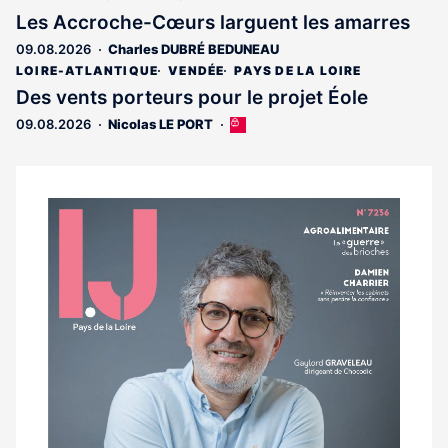
est
Les Accroche-Cœurs larguent les amarres
réservé
09.08.2026
Charles DUBRÉ BEDUNEAU
aux
abonnés
LOIRE-ATLANTIQUE
VENDÉE
PAYS DE LA LOIRE
Des vents porteurs pour le projet Éole
09.08.2026
Nicolas LE PORT
Cet
article
est
réservé
aux
Notre
abonnés
dernier
magazine