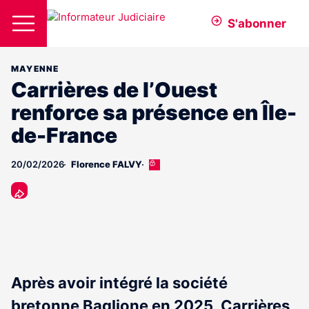
S'abonner
MAYENNE
Carrières de l’Ouest
renforce sa présence en Île-
de-France
20/02/2026
Florence FALVY
Cet
article
est
réservé
aux
abonnés
Après avoir intégré la société
bretonne Baglione en 2025, Carrières