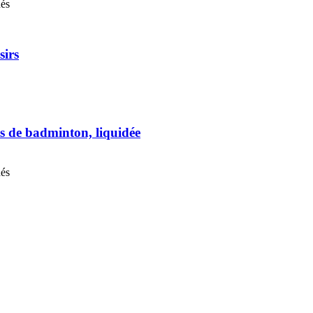
nés
sirs
s de badminton, liquidée
nés