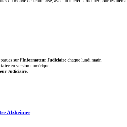
tés du monde de l'entreprise, avec un intérêt particulier pour les thémati
parues sur l’
Informateur Judiciaire
chaque lundi matin.
iaire
en version numérique.
eur Judiciaire.
ntre Alzheimer