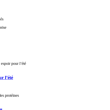
nés
r l’été
es