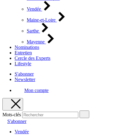
Vendée
Maine-et-Loire
Sarthe
Mayenne
Nominations
Entretien
Cercle des Experts
Lifestyle
S'abonner
Newsletter
Mon compte
Mots-clés
S'abonner
Vendée