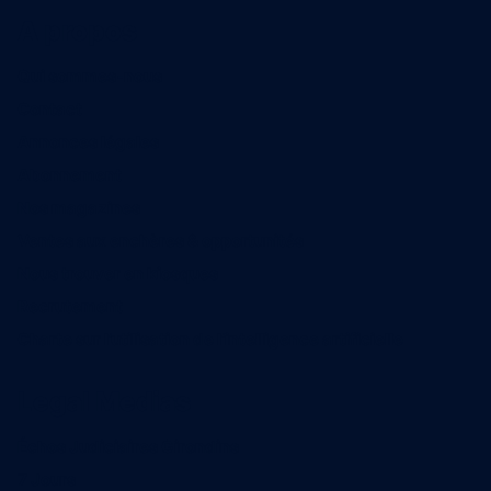
A propos
Qui sommes-nous
Contact
Annonces légales
Abonnement
Nos magazines
Ventes aux enchères & opportunités
Nous trouver en kiosques
Recrutement
Charte sur l’utilisation de l’intelligence artificielle
Legal Medias
Échos Judiciaires Girondins
7 Jours