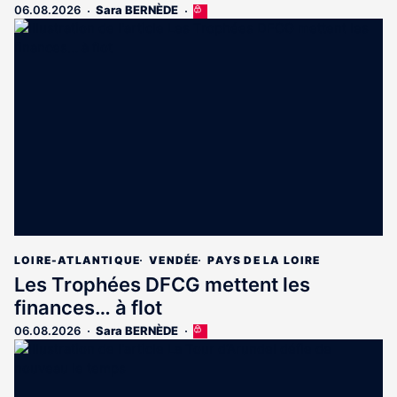
06.08.2026
Sara BERNÈDE
Cet
article
est
réservé
aux
abonnés
LOIRE-ATLANTIQUE
VENDÉE
PAYS DE LA LOIRE
Les Trophées DFCG mettent les
finances… à flot
06.08.2026
Sara BERNÈDE
Cet
article
est
réservé