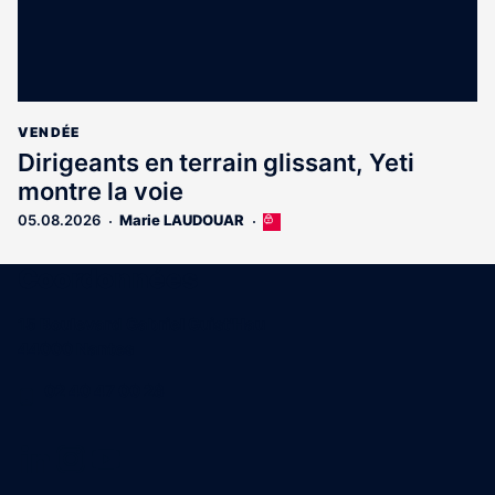
VENDÉE
Dirigeants en terrain glissant, Yeti
montre la voie
05.08.2026
Marie LAUDOUAR
Cet
article
est
Coordonnées
réservé
aux
15 Boulevard Gabriel Guist'Hau
abonnés
44000 Nantes
02 40 47 00 28