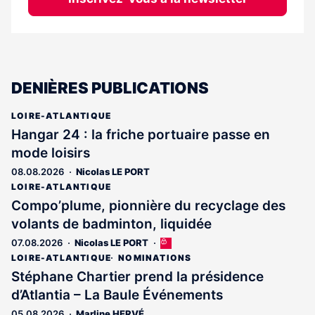
DENIÈRES PUBLICATIONS
LOIRE-ATLANTIQUE
Hangar 24 : la friche portuaire passe en
mode loisirs
08.08.2026
Nicolas LE PORT
LOIRE-ATLANTIQUE
Compo’plume, pionnière du recyclage des
volants de badminton, liquidée
07.08.2026
Nicolas LE PORT
Cet
article
LOIRE-ATLANTIQUE
NOMINATIONS
est
Stéphane Chartier prend la présidence
réservé
d’Atlantia – La Baule Événements
aux
abonnés
05.08.2026
Marline HERVÉ