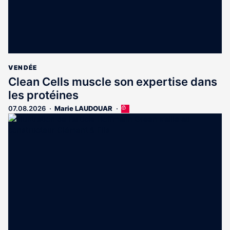
VENDÉE
Clean Cells muscle son expertise dans
les protéines
07.08.2026
Marie LAUDOUAR
Cet
article
est
réservé
aux
abonnés