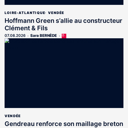
LOIRE-ATLANTIQUE
VENDÉE
Hoffmann Green s’allie au constructeur
Clément & Fils
07.08.2026
Sara BERNÈDE
Cet
article
est
réservé
aux
abonnés
VENDÉE
Gendreau renforce son maillage breton