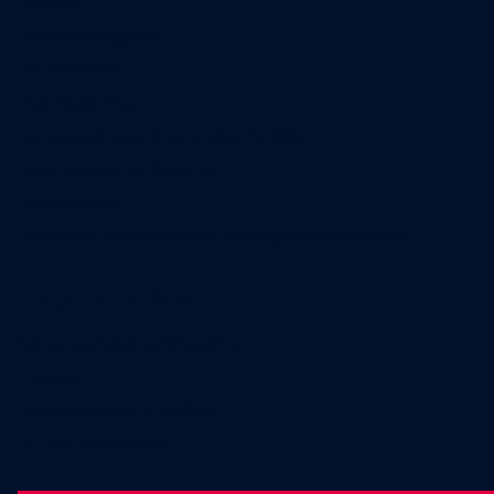
Contact
Annonces légales
Abonnement
Nos magazines
Ventes aux enchères & opportunités
Nous trouver en kiosques
Recrutement
Charte sur l’utilisation de l’intelligence artificielle
Legal Medias
Échos Judiciaires Girondins
7 Jours
Les Annonces Landaises
La Vie Economique