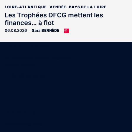
LOIRE-ATLANTIQUE
VENDÉE
PAYS DE LA LOIRE
Les Trophées DFCG mettent les
finances… à flot
06.08.2026
Sara BERNÈDE
Cet
article
est
Coordonnées
réservé
aux
15 Boulevard Gabriel Guist'Hau
abonnés
44000 Nantes
02 40 47 00 28
A propos
Qui sommes-nous