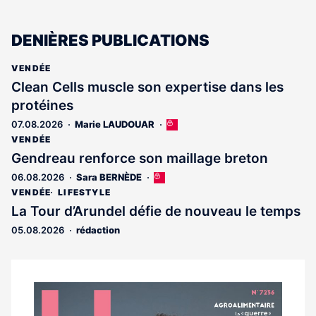
DENIÈRES PUBLICATIONS
VENDÉE
Clean Cells muscle son expertise dans les
protéines
07.08.2026
Marie LAUDOUAR
Cet
article
VENDÉE
est
Gendreau renforce son maillage breton
réservé
06.08.2026
Sara BERNÈDE
Cet
aux
article
abonnés
VENDÉE
LIFESTYLE
est
La Tour d’Arundel défie de nouveau le temps
réservé
05.08.2026
rédaction
aux
abonnés
Notre
dernier