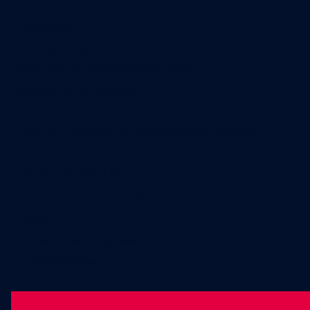
Annonces légales
Abonnement
Nos magazines
Ventes aux enchères & opportunités
Nous trouver en kiosques
Recrutement
Charte sur l’utilisation de l’intelligence artificielle
Legal Medias
Échos Judiciaires Girondins
7 Jours
Les Annonces Landaises
La Vie Economique