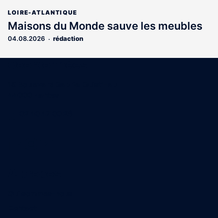
LOIRE-ATLANTIQUE
Maisons du Monde sauve les meubles
04.08.2026
rédaction
Coordonnées
15 Boulevard Gabriel Guist'Hau
44000 Nantes
02 40 47 00 28
A propos
Qui sommes-nous
Contact