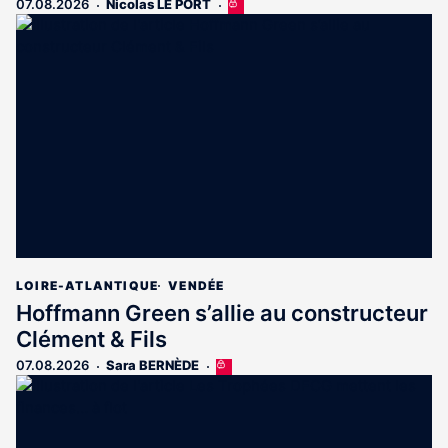
07.08.2026
Nicolas LE PORT
Cet
article
est
réservé
aux
abonnés
LOIRE-ATLANTIQUE
VENDÉE
Hoffmann Green s’allie au constructeur
Clément & Fils
07.08.2026
Sara BERNÈDE
Cet
article
est
réservé
aux