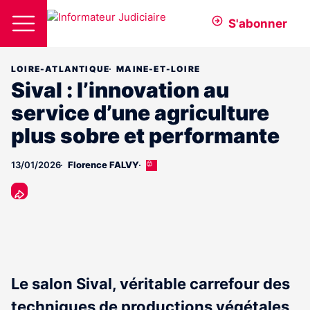
S'abonner
LOIRE-ATLANTIQUE
MAINE-ET-LOIRE
Sival : l’innovation au
service d’une agriculture
plus sobre et performante
13/01/2026
Florence FALVY
Cet
article
est
réservé
aux
abonnés
Le salon Sival, véritable carrefour des
techniques de productions végétales,