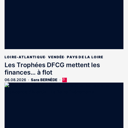
abonnés
LOIRE-ATLANTIQUE
VENDÉE
PAYS DE LA LOIRE
Les Trophées DFCG mettent les
finances… à flot
06.08.2026
Sara BERNÈDE
Cet
article
est
réservé
aux
abonnés