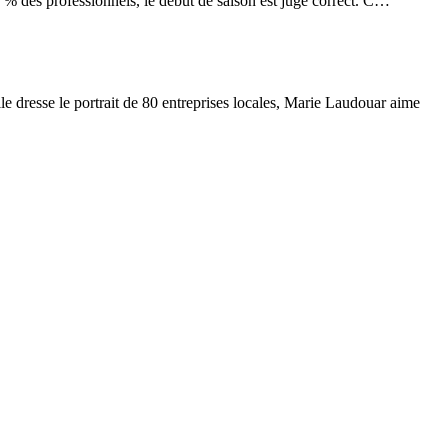
42 % des professionnels, le début de saison est jugé correct. C…
le dresse le portrait de 80 entreprises locales, Marie Laudouar aime