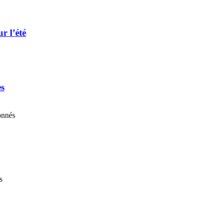
r l’été
es
onnés
s