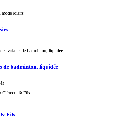
sirs
s de badminton, liquidée
nés
 & Fils