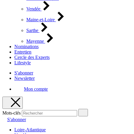
Vendée
Maine-et-Loire
Sarthe
Mayenne
Nominations
Entretien
Cercle des Experts
Lifestyle
S'abonner
Newsletter
Mon compte
Mots-clés
S'abonner
Loire-Atlantique