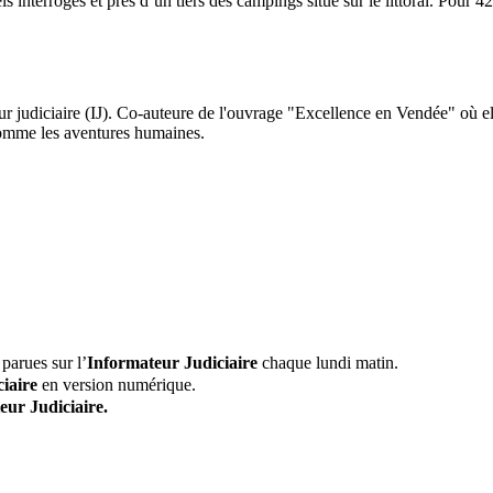
ls interrogés et près d’un tiers des campings situé sur le littoral. Pour 
ur judiciaire (IJ). Co-auteure de l'ouvrage "Excellence en Vendée" où el
 comme les aventures humaines.
parues sur l’
Informateur Judiciaire
chaque lundi matin.
iaire
en version numérique.
eur Judiciaire.