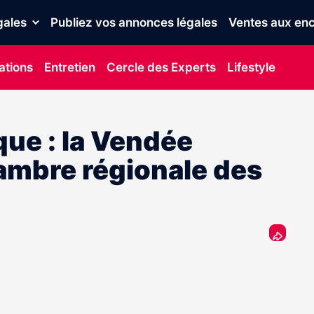
gales
Publiez vos annonces légales
Ventes aux enc
ations
Entretien
Cercle des Experts
Lifestyle
que : la Vendée
hambre régionale des