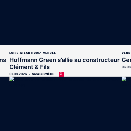
LOIRE-ATLANTIQUE
VENDÉE
VEND
ans
Hoffmann Green s’allie au constructeur
Gen
Clément & Fils
06.08
07.08.2026
Sara BERNÈDE
Cet
article
est
réservé
aux
abonnés