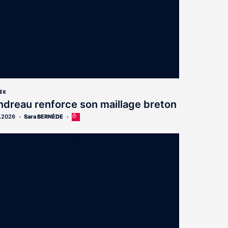
ÉE
dreau renforce son maillage breton
.2026
Sara BERNÈDE
Cet
article
est
réservé
aux
abonnés