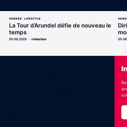
VENDÉE
LIFESTYLE
VEND
La Tour d’Arundel défie de nouveau le
Dir
temps
mon
05.08.2026
rédaction
05.08
s
Legal Medias
I
ous
Échos Judiciaires Girondins
7 Jours
Re
les
Les Annonces Landaises
an
La Vie Economique
vo
hères & opportunités
n kiosques