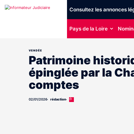
Consultez les annonces lé
Pays de la Loire
Nomin
VENDÉE
Patrimoine histori
épinglée par la C
comptes
02/01/2026
rédaction
Cet
article
est
réservé
aux
abonnés