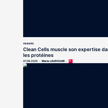
VENDÉE
Clean Cells muscle son expertise d
les protéines
07.08.2026
Marie LAUDOUAR
Cet
article
est
réservé
aux
abonnés