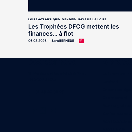
LOIRE-ATLANTIQUE
VENDÉE
PAYS DE LA LOIRE
Les Trophées DFCG mettent les
finances… à flot
06.08.2026
Sara BERNÈDE
Cet
article
est
réservé
aux
Coordonnées
A propo
abonnés
15 Boulevard Gabriel Guist'Hau
Qui sommes-n
44000 Nantes
Contact
Annonces léga
02 40 47 00 28
Abonnement
Nos magazines
Ventes aux enc
Nous trouver e
Recrutement