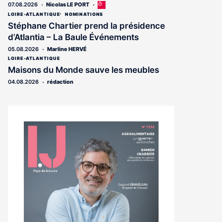
07.08.2026
Nicolas LE PORT
Cet
article
LOIRE-ATLANTIQUE
NOMINATIONS
est
Stéphane Chartier prend la présidence
réservé
d’Atlantia – La Baule Événements
aux
abonnés
05.08.2026
Marline HERVÉ
LOIRE-ATLANTIQUE
Maisons du Monde sauve les meubles
04.08.2026
rédaction
Notre
dernier
magazine