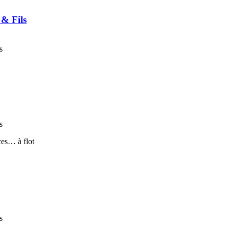
 & Fils
s
s
s