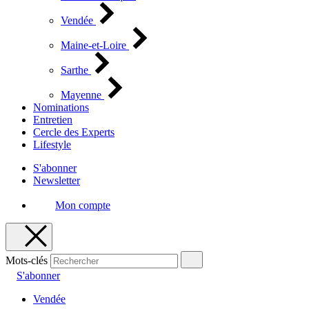
Vendée
Maine-et-Loire
Sarthe
Mayenne
Nominations
Entretien
Cercle des Experts
Lifestyle
S'abonner
Newsletter
Mon compte
Mots-clés
S'abonner
Vendée