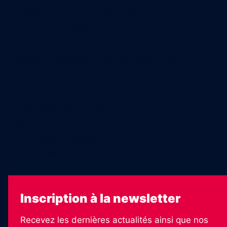
Ventes aux enchères & opportunités
Nous trouver en kiosques
Recrutement
Charte sur l’utilisation de l’intelligence artificielle
Legal Medias
Échos Judiciaires Girondins
7 Jours
Les Annonces Landaises
La Vie Economique
Inscription à la newsletter
Recevez les dernières actualités ainsi que nos