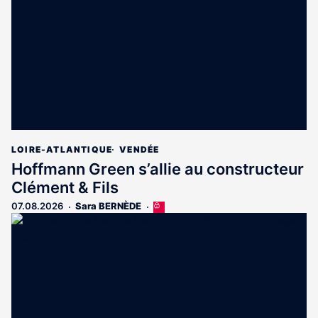
aux
abonnés
LOIRE-ATLANTIQUE
VENDÉE
Hoffmann Green s’allie au constructeur
Clément & Fils
07.08.2026
Sara BERNÈDE
Cet
article
est
réservé
aux
abonnés