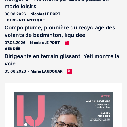
mode loisirs
08.08.2026
Nicolas LE PORT
LOIRE-ATLANTIQUE
Compo’plume, pionnière du recyclage des
volants de badminton, liquidée
07.08.2026
Nicolas LE PORT
Cet
article
VENDÉE
est
Dirigeants en terrain glissant, Yeti montre la
réservé
voie
aux
abonnés
05.08.2026
Marie LAUDOUAR
Cet
article
est
réservé
aux
Notre
abonnés
dernier
magazine