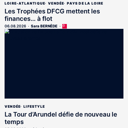
LOIRE-ATLANTIQUE
VENDÉE
PAYS DE LA LOIRE
Les Trophées DFCG mettent les
finances… à flot
06.08.2026
Sara BERNÈDE
Cet
article
est
réservé
aux
abonnés
VENDÉE
LIFESTYLE
La Tour d’Arundel défie de nouveau le
temps