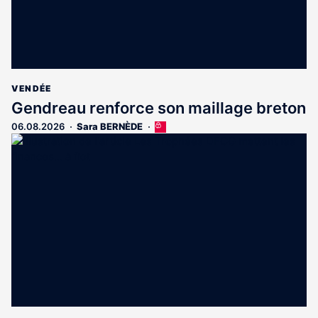
VENDÉE
Gendreau renforce son maillage breton
06.08.2026
Sara BERNÈDE
Cet
article
est
réservé
aux
abonnés