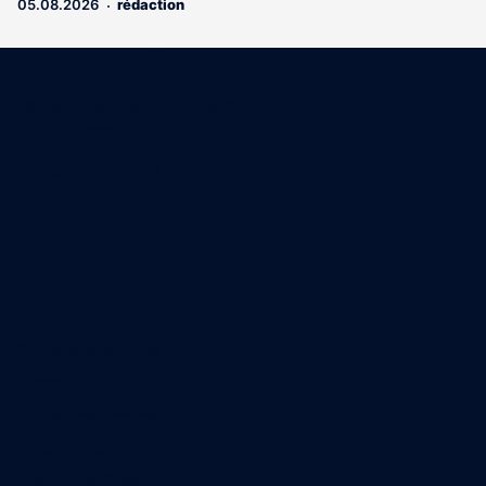
05.08.2026
rédaction
Coordonnées
15 Boulevard Gabriel Guist'Hau
44000 Nantes
02 40 47 00 28
A propos
Qui sommes-nous
Contact
Annonces légales
Abonnement
Nos magazines