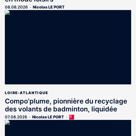
08.08.2026
Nicolas LE PORT
LOIRE-ATLANTIQUE
Compo’plume, pionnière du recyclage
des volants de badminton, liquidée
07.08.2026
Nicolas LE PORT
Cet
article
est
réservé