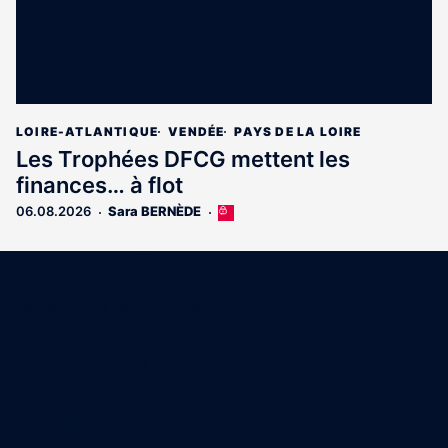
LOIRE-ATLANTIQUE
VENDÉE
PAYS DE LA LOIRE
Les Trophées DFCG mettent les
finances… à flot
06.08.2026
Sara BERNÈDE
Cet
article
est
Coordonnées
réservé
aux
15 Boulevard Gabriel Guist'Hau
abonnés
44000 Nantes
02 40 47 00 28