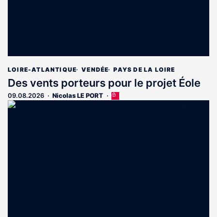
LOIRE-ATLANTIQUE
VENDÉE
PAYS DE LA LOIRE
Des vents porteurs pour le projet Éole
09.08.2026
Nicolas LE PORT
Cet
article
est
réservé
aux
abonnés