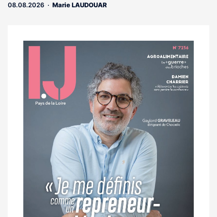
abonnés
08.08.2026
Marie LAUDOUAR
Notre
dernier
magazine