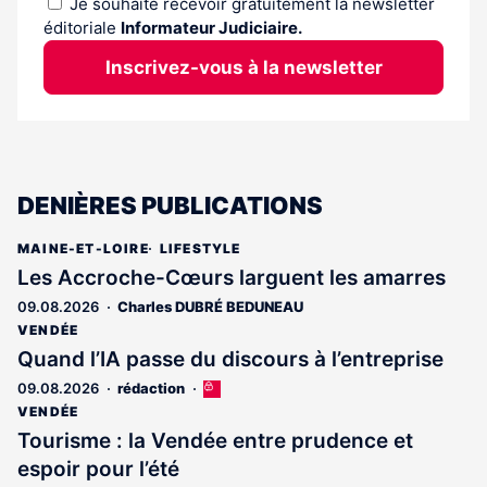
Je souhaite recevoir gratuitement la newsletter
éditoriale
Informateur Judiciaire.
Inscrivez-vous à la newsletter
DENIÈRES PUBLICATIONS
MAINE-ET-LOIRE
LIFESTYLE
Les Accroche-Cœurs larguent les amarres
09.08.2026
Charles DUBRÉ BEDUNEAU
VENDÉE
Quand l’IA passe du discours à l’entreprise
09.08.2026
rédaction
Cet
article
VENDÉE
est
Tourisme : la Vendée entre prudence et
réservé
espoir pour l’été
aux