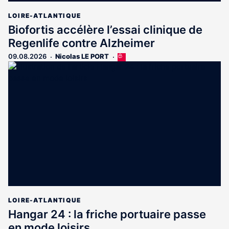
LOIRE-ATLANTIQUE
Biofortis accélère l’essai clinique de
Regenlife contre Alzheimer
09.08.2026
Nicolas LE PORT
Cet
article
est
réservé
aux
abonnés
LOIRE-ATLANTIQUE
Hangar 24 : la friche portuaire passe
en mode loisirs