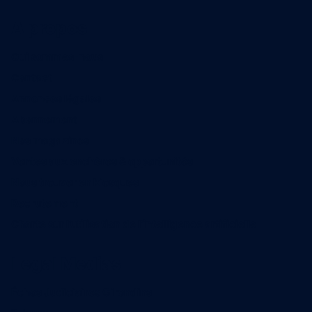
A propos
Qui sommes-nous
Contact
Annonces légales
Abonnement
Nos magazines
Ventes aux enchères & opportunités
Nous trouver en kiosques
Recrutement
Charte sur l’utilisation de l’intelligence artificielle
Legal Medias
Échos Judiciaires Girondins