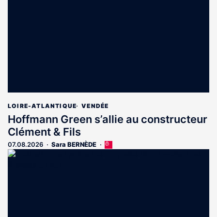
aux
abonnés
LOIRE-ATLANTIQUE
VENDÉE
Hoffmann Green s’allie au constructeur
Clément & Fils
07.08.2026
Sara BERNÈDE
Cet
article
est
réservé
aux
abonnés