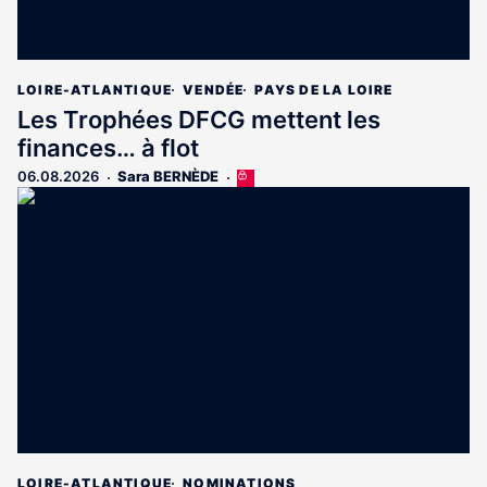
LOIRE-ATLANTIQUE
VENDÉE
PAYS DE LA LOIRE
Les Trophées DFCG mettent les
finances… à flot
06.08.2026
Sara BERNÈDE
Cet
article
est
réservé
aux
abonnés
LOIRE-ATLANTIQUE
NOMINATIONS