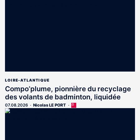
LOIRE-ATLANTIQUE
Compo’plume, pionnière du recyclage
des volants de badminton, liquidée
07.08.2026
Nicolas LE PORT
Cet
article
est
réservé
aux
abonnés