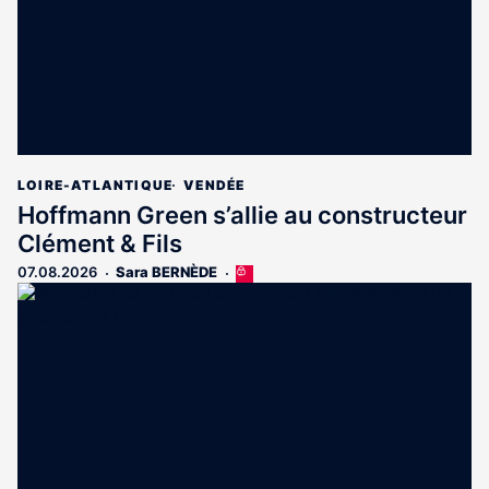
LOIRE-ATLANTIQUE
VENDÉE
Hoffmann Green s’allie au constructeur
Clément & Fils
07.08.2026
Sara BERNÈDE
Cet
article
est
réservé
aux
abonnés