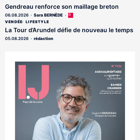
est
Gendreau renforce son maillage breton
réservé
06.08.2026
Sara BERNÈDE
Cet
aux
article
abonnés
VENDÉE
LIFESTYLE
est
La Tour d’Arundel défie de nouveau le temps
réservé
05.08.2026
rédaction
aux
abonnés
Notre
dernier
magazine