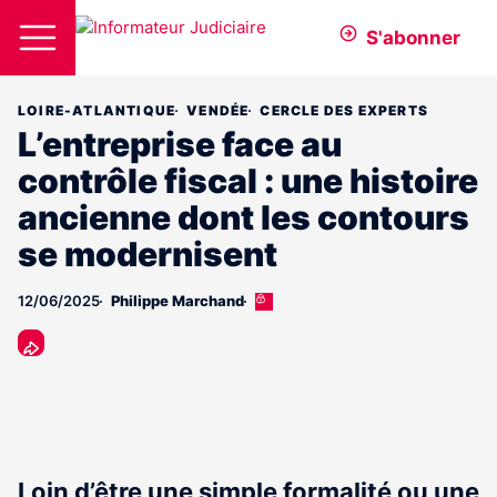
S'abonner
LOIRE-ATLANTIQUE
VENDÉE
CERCLE DES EXPERTS
L’entreprise face au
contrôle fiscal : une histoire
ancienne dont les contours
se modernisent
12/06/2025
Philippe Marchand
Cet
article
est
réservé
aux
abonnés
Loin d’être une simple formalité ou une