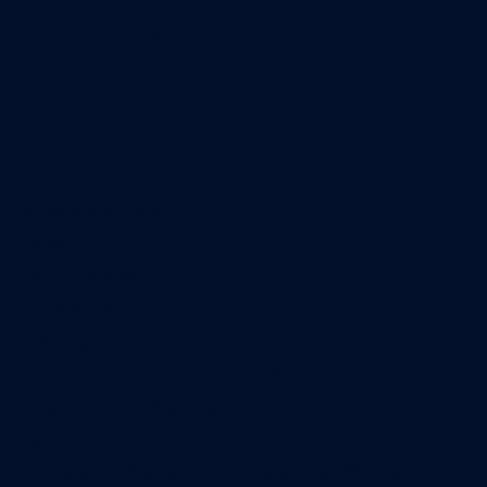
02 40 47 00 28
A propos
Qui sommes-nous
Contact
Annonces légales
Abonnement
Nos magazines
Ventes aux enchères & opportunités
Nous trouver en kiosques
Recrutement
Charte sur l’utilisation de l’intelligence artificielle